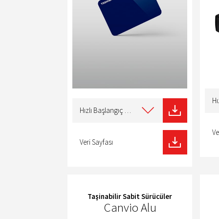
Selec
type
Select
of
type
Hızlı Başlangıç Kılavuzu
dow
of
download
Ve
Veri Sayfası
Taşinabilir Sabit Sürücüler
Canvio Alu