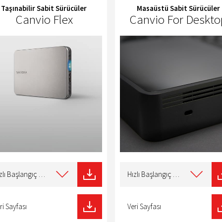
Taşınabilir Sabit Sürücüler
Masaüstü Sabit Sürücüler
Canvio Flex
Canvio For Deskto
t
Select
type
Hızlı Başlangıç Kılavuzu
Hızlı Başlangıç Kılavuzu
of
nload
download
ri Sayfası
Veri Sayfası