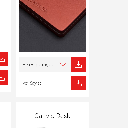
Select
type
Hızlı Başlangıç Kılavuzu
of
download
Veri Sayfası
Canvio Desk
I