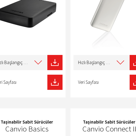
t
Select
type
Hızlı Başlangıç Kılavuzu
Hızlı Başlangıç Kılavuzu
of
nload
download
ri Sayfası
Veri Sayfası
Taşinabilir Sabit Sürücüler
Taşinabilir Sabit Sürücüler
Canvio Basics
Canvio Connect I