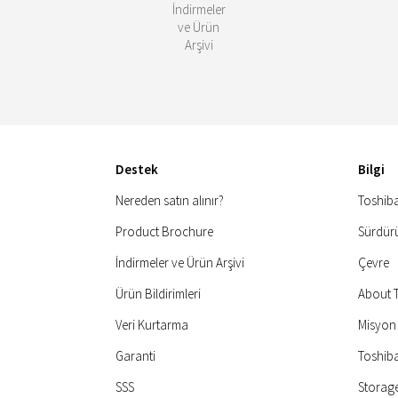
İndirmeler
ve Ürün
Arşivi
Destek
Bilgi
Nereden satın alınır?
Toshib
Product Brochure
Sürdürül
İndirmeler ve Ürün Arşivi
Çevre
Ürün Bildirimleri
About 
Veri Kurtarma
Misyon
Garanti
Toshib
SSS
Storage