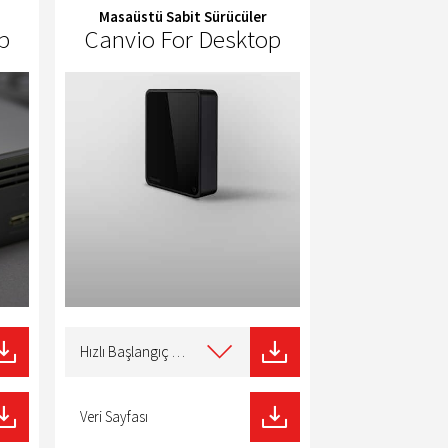
Masaüstü Sabit Sürücüler
p
Canvio For Desktop
Select
type
Hızlı Başlangıç Kılavuzu
of
download
Veri Sayfası