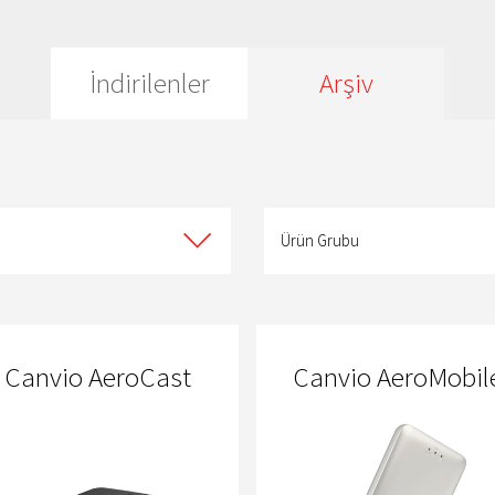
İndirilenler
Arşiv
Ürün
Grubu
Ürün Grubu
Canvio AeroCast
Canvio AeroMobil