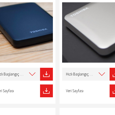
t
Select
type
Hızlı Başlangıç Kılavuzu
Hızlı Başlangıç Kılavuzu
of
nload
download
ri Sayfası
Veri Sayfası