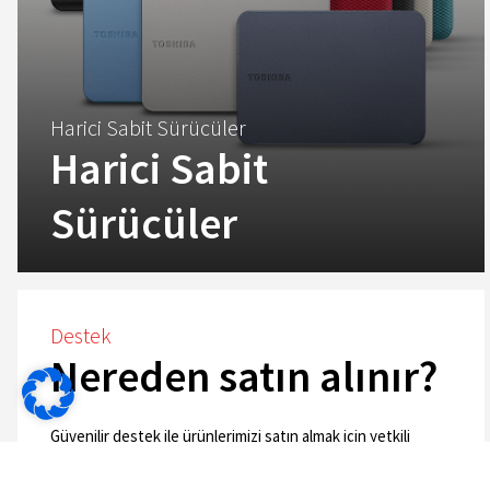
Harici Sabit Sürücüler
Harici Sabit
Sürücüler
Destek
Nereden satın alınır?
Görünüm
Güvenilir destek ile ürünlerimizi satın almak için yetkili
satıcıları, distribütörleri ve sistem entegratörlerini bulun.