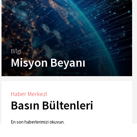
Bilgi
Misyon Beyanı
Haber Merkezi
Basın Bültenleri
Misyonumuz
En son haberlerimizi okuyun.