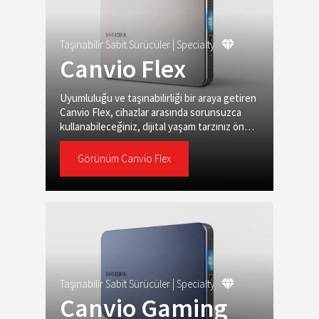
Taşınabilir Sabit Sürücüler |
Specialty
Canvio Flex
Uyumluluğu ve taşınabilirliği bir araya getiren
Canvio Flex, cihazlar arasında sorunsuzca
kullanabileceğiniz, dijital yaşam tarzınız ön
planda tutularak tasarlanmış bir depolama
çözümüdür.
Görünüm Canvio Flex
Taşınabilir Sabit Sürücüler |
Specialty
Canvio Gaming