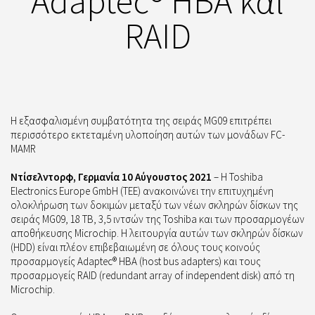
Adaptec® HBA και
RAID
Η εξασφαλισμένη συμβατότητα της σειράς MG09 επιτρέπει
περισσότερο εκτεταμένη υλοποίηση αυτών των μονάδων FC-
MAMR
Ντίσελντορφ, Γερμανία 10 Αύγουστος 2021
– Η Toshiba
Electronics Europe GmbH (TEE) ανακοινώνει την επιτυχημένη
ολοκλήρωση των δοκιμών μεταξύ των νέων σκληρών δίσκων της
σειράς MG09, 18 TB, 3,5 ιντσών της Toshiba και των προσαρμογέων
αποθήκευσης Microchip. Η λειτουργία αυτών των σκληρών δίσκων
(HDD) είναι πλέον επιβεβαιωμένη σε όλους τους κοινούς
προσαρμογείς Adaptec® HBA (host bus adapters) και τους
προσαρμογείς RAID (redundant array of independent disk) από τη
Microchip.