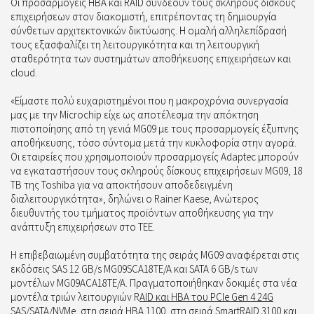
Οι προσαρμογείς HBA και RAID συνδέουν τους σκληρούς δίσκους
επιχειρήσεων στον διακομιστή, επιτρέποντας τη δημιουργία
σύνθετων αρχιτεκτονικών δικτύωσης. Η ομαλή αλληλεπίδρασή
τους εξασφαλίζει τη λειτουργικότητα και τη λειτουργική
σταθερότητα των συστημάτων αποθήκευσης επιχειρήσεων και
cloud.
«Είμαστε πολύ ευχαριστημένοι που η μακροχρόνια συνεργασία
μας με την Microchip είχε ως αποτέλεσμα την απόκτηση
πιστοποίησης από τη γενιά MG09 με τους προσαρμογείς έξυπνης
αποθήκευσης, τόσο σύντομα μετά την κυκλοφορία στην αγορά.
Οι εταιρείες που χρησιμοποιούν προσαρμογείς Adaptec μπορούν
να εγκαταστήσουν τους σκληρούς δίσκους επιχειρήσεων MG09, 18
TB της Toshiba για να αποκτήσουν αποδεδειγμένη
διαλειτουργικότητα», δηλώνει ο Rainer Kaese, Ανώτερος
διευθυντής του τμήματος προϊόντων αποθήκευσης για την
ανάπτυξη επιχειρήσεων στο TEE.
Η επιβεβαιωμένη συμβατότητα της σειράς MG09 αναφέρεται στις
εκδόσεις SAS 12 GB/s MG09SCA18TE/A και SATA 6 GB/s των
μοντέλων MG09ACA18TE/A. Πραγματοποιήθηκαν δοκιμές στα νέα
μοντέλα τριών λειτουργιών R
AID και HBA του PCIe Gen 4 24G
SAS/SATA/NVMe
, στη σειρά HBA 1100, στη σειρά SmartRAID 3100 και