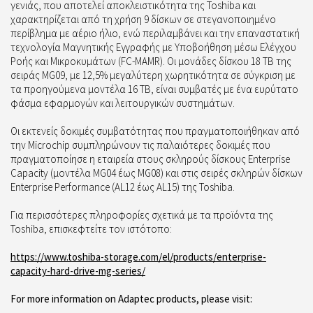
γενιάς, που αποτελεί αποκλειστικότητα της Toshiba και
χαρακτηρίζεται από τη χρήση 9 δίσκων σε στεγανοποιημένο
περίβλημα με αέριο ήλιο, ενώ περιλαμβάνει και την επαναστατική
τεχνολογία Μαγνητικής Εγγραφής με Υποβοήθηση μέσω Ελέγχου
Ροής και Μικροκυμάτων (FC-MAMR). Οι μονάδες δίσκου 18 TB της
σειράς MG09, με 12,5% μεγαλύτερη χωρητικότητα σε σύγκριση με
τα προηγούμενα μοντέλα 16 TB, είναι συμβατές με ένα ευρύτατο
φάσμα εφαρμογών και λειτουργικών συστημάτων.
Οι εκτενείς δοκιμές συμβατότητας που πραγματοποιήθηκαν από
την Microchip συμπληρώνουν τις παλαιότερες δοκιμές που
πραγματοποίησε η εταιρεία στους σκληρούς δίσκους Enterprise
Capacity (μοντέλα MG04 έως MG08) και στις σειρές σκληρών δίσκων
Enterprise Performance (AL12 έως AL15) της Toshiba.
Για περισσότερες πληροφορίες σχετικά με τα προϊόντα της
Toshiba, επισκεφτείτε τον ιστότοπο:
https://www.toshiba-storage.com/el/products/enterprise-
capacity-hard-drive-mg-series/
For more information on Adaptec products, please visit: