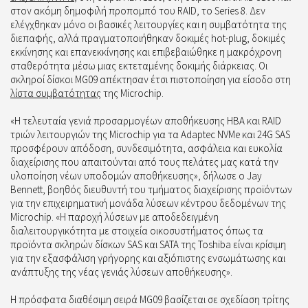
στον ακόμη δημοφιλή προπομπό του RAID, το Series 8. Δεν
ελέγχθηκαν μόνο οι βασικές λειτουργίες και η συμβατότητα της
διεπαφής, αλλά πραγματοποιήθηκαν δοκιμές hot-plug, δοκιμές
εκκίνησης και επανεκκίνησης και επιβεβαιώθηκε η μακρόχρονη
σταθερότητα μέσω μιας εκτεταμένης δοκιμής διάρκειας. Οι
σκληροί δίσκοι MG09 απέκτησαν έτσι πιστοποίηση για είσοδο στη
λίστα συμβατότητας
της Microchip.
«Η τελευταία γενιά προσαρμογέων αποθήκευσης HBA και RAID
τριών λειτουργιών της Microchip για τα Adaptec NVMe και 24G SAS
προσφέρουν απόδοση, συνδεσιμότητα, ασφάλεια και ευκολία
διαχείρισης που απαιτούνται από τους πελάτες μας κατά την
υλοποίηση νέων υποδομών αποθήκευσης», δήλωσε ο Jay
Bennett, βοηθός διευθυντή του τμήματος διαχείρισης προϊόντων
για την επιχειρηματική μονάδα λύσεων κέντρου δεδομένων της
Microchip. «Η παροχή λύσεων με αποδεδειγμένη
διαλειτουργικότητα με στοιχεία οικοσυστήματος όπως τα
προϊόντα σκληρών δίσκων SAS και SATA της Toshiba είναι κρίσιμη
για την εξασφάλιση γρήγορης και αξιόπιστης ενσωμάτωσης και
ανάπτυξης της νέας γενιάς λύσεων αποθήκευσης».
Η πρόσφατα διαθέσιμη σειρά MG09 βασίζεται σε σχεδίαση τρίτης