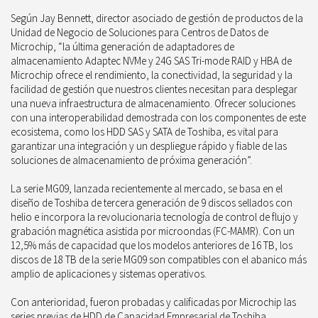
Según Jay Bennett, director asociado de gestión de productos de la
Unidad de Negocio de Soluciones para Centros de Datos de
Microchip,
“la última generación de adaptadores de
almacenamiento Adaptec NVMe y 24G SAS Tri-mode RAID y HBA de
Microchip ofrece el rendimiento, la conectividad, la seguridad y la
facilidad de gestión que nuestros clientes necesitan para desplegar
una nueva infraestructura de almacenamiento. Ofrecer soluciones
con una interoperabilidad demostrada con los componentes de este
ecosistema, como los HDD SAS y SATA de Toshiba, es vital para
garantizar una integración y un despliegue rápido y fiable de las
soluciones de almacenamiento de próxima generación”.
La serie MG09, lanzada recientemente al mercado, se basa en el
diseño de Toshiba de tercera generación de 9 discos sellados con
helio e incorpora la revolucionaria tecnología de control de flujo y
grabación magnética asistida por microondas (FC-MAMR). Con un
12,5% más de capacidad que los modelos anteriores de 16 TB, los
discos de 18 TB de la serie MG09 son compatibles con el abanico más
amplio de aplicaciones y sistemas operativos.
Con anterioridad, fueron probadas y calificadas por Microchip las
series previas de HDD de Capacidad Empresarial de Toshiba