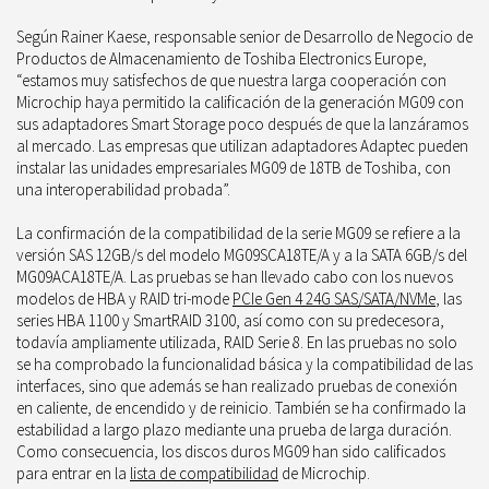
Según Rainer Kaese, responsable senior de Desarrollo de Negocio de
Productos de Almacenamiento de Toshiba Electronics Europe,
“estamos muy satisfechos de que nuestra larga cooperación con
Microchip haya permitido la calificación de la generación MG09 con
sus adaptadores Smart Storage poco después de que la lanzáramos
al mercado. Las empresas que utilizan adaptadores Adaptec pueden
instalar las unidades empresariales MG09 de 18TB de Toshiba, con
una interoperabilidad probada”.
La confirmación de la compatibilidad de la serie MG09 se refiere a la
versión SAS 12GB/s del modelo MG09SCA18TE/A y a la SATA 6GB/s del
MG09ACA18TE/A. Las pruebas se han llevado cabo con los nuevos
modelos de HBA y RAID tri-mode
PCIe Gen 4 24G SAS/SATA/NVMe
, las
series HBA 1100 y SmartRAID 3100, así como con su predecesora,
todavía ampliamente utilizada, RAID Serie 8. En las pruebas no solo
se ha comprobado la funcionalidad básica y la compatibilidad de las
interfaces, sino que además se han realizado pruebas de conexión
en caliente, de encendido y de reinicio. También se ha confirmado la
estabilidad a largo plazo mediante una prueba de larga duración.
Como consecuencia, los discos duros MG09 han sido calificados
para entrar en la
lista de compatibilidad
de Microchip.