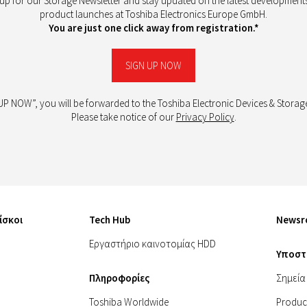
 up for our Storage Newsletter and stay updated on the latest development
product launches at Toshiba Electronics Europe GmbH.
You are just one click away from registration.*
SIGN UP NOW
 UP NOW”, you will be forwarded to the Toshiba Electronic Devices & Stora
Please take notice of our
Privacy Policy
.
ίσκοι
Tech Hub
News
Εργαστήριο καινοτομίας HDD
Υποστ
Πληροφορίες
Σημεία
Toshiba Worldwide
Produc