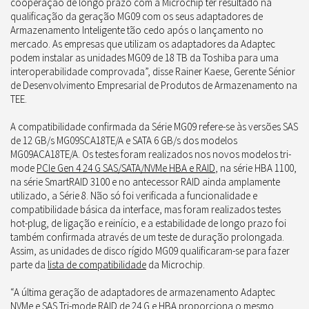
cooperação de longo prazo com a Microchip ter resultado na
qualificação da geração MG09 com os seus adaptadores de
Armazenamento Inteligente tão cedo após o lançamento no
mercado. As empresas que utilizam os adaptadores da Adaptec
podem instalar as unidades MG09 de 18 TB da Toshiba para uma
interoperabilidade comprovada”, disse Rainer Kaese, Gerente Sénior
de Desenvolvimento Empresarial de Produtos de Armazenamento na
TEE.
A compatibilidade confirmada da Série MG09 refere-se às versões SAS
de 12 GB/s MG09SCA18TE/A e SATA 6 GB/s dos modelos
MG09ACA18TE/A. Os testes foram realizados nos novos modelos tri-
mode
PCIe Gen 4 24 G SAS/SATA/NVMe HBA e RAID
, na série HBA 1100,
na série SmartRAID 3100 e no antecessor RAID ainda amplamente
utilizado, a Série 8. Não só foi verificada a funcionalidade e
compatibilidade básica da interface, mas foram realizados testes
hot-plug, de ligação e reinício, e a estabilidade de longo prazo foi
também confirmada através de um teste de duração prolongada.
Assim, as unidades de disco rígido MG09 qualificaram-se para fazer
parte da
lista de compatibilidade
da Microchip.
“A última geração de adaptadores de armazenamento Adaptec
NVMe e SAS Tri-mode RAID de 24 G e HBA proporciona o mesmo