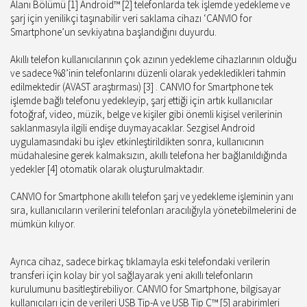
Alanı Bölümü [1] Android™ [2] telefonlarda tek işlemde yedekleme ve
şarj için yenilikçi taşınabilir veri saklama cihazı ‘CANVIO for
Smartphone’un sevkiyatına başlandığını duyurdu.
Akıllı telefon kullanıcılarının çok azının yedekleme cihazlarının olduğu
ve sadece %8’inin telefonlarını düzenli olarak yedekledikleri tahmin
edilmektedir (AVAST araştırması) [3] . CANVIO for Smartphone tek
işlemde bağlı telefonu yedekleyip, şarj ettiği için artık kullanıcılar
fotoğraf, video, müzik, belge ve kişiler gibi önemli kişisel verilerinin
saklanmasıyla ilgili endişe duymayacaklar. Sezgisel Android
uygulamasındaki bu işlev etkinleştirildikten sonra, kullanıcının
müdahalesine gerek kalmaksızın, akıllı telefona her bağlanıldığında
yedekler [4] otomatik olarak oluşturulmaktadır.
CANVIO for Smartphone akıllı telefon şarj ve yedekleme işleminin yanı
sıra, kullanıcıların verilerini telefonları aracılığıyla yönetebilmelerini de
mümkün kılıyor.
Ayrıca cihaz, sadece birkaç tıklamayla eski telefondaki verilerin
transferi için kolay bir yol sağlayarak yeni akıllı telefonların
kurulumunu basitleştirebiliyor. CANVIO for Smartphone, bilgisayar
kullanıcıları için de verileri USB Tip-A ve USB Tip C™ [5] arabirimleri