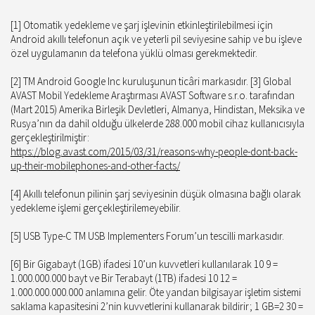
[1] Otomatik yedekleme ve şarj işlevinin etkinleştirilebilmesi için
Android akıllı telefonun açık ve yeterli pil seviyesine sahip ve bu işleve
özel uygulamanın da telefona yüklü olması gerekmektedir.
[2] TM Android Google Inc kuruluşunun ticâri markasıdır. [3] Global
AVAST Mobil Yedekleme Araştırması AVAST Software s.r.o. tarafından
(Mart 2015) Amerika Birleşik Devletleri, Almanya, Hindistan, Meksika ve
Rusya’nın da dahil olduğu ülkelerde 288.000 mobil cihaz kullanıcısıyla
gerçekleştirilmiştir:
https://blog.avast.com/2015/03/31/reasons-why-people-dont-back-
up-their-mobilephones-and-other-facts/
[4] Akıllı telefonun pilinin şarj seviyesinin düşük olmasına bağlı olarak
yedekleme işlemi gerçekleştirilemeyebilir.
[5] USB Type-C TM USB Implementers Forum’un tescilli markasıdır.
[6] Bir Gigabayt (1GB) ifadesi 10’un kuvvetleri kullanılarak 10 9 =
1.000.000.000 bayt ve Bir Terabayt (1TB) ifadesi 10 12 =
1.000.000.000.000 anlamına gelir. Öte yandan bilgisayar işletim sistemi
saklama kapasitesini 2’nin kuvvetlerini kullanarak bildirir; 1 GB=2 30 =