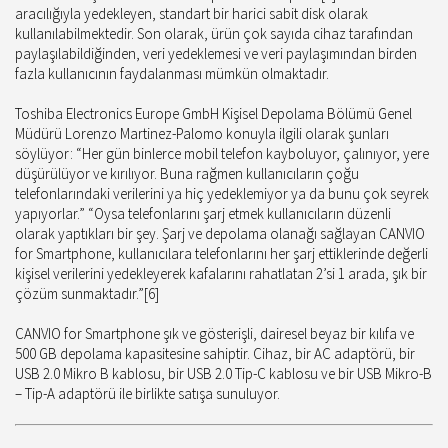
aracılığıyla yedekleyen, standart bir harici sabit disk olarak
kullanılabilmektedir. Son olarak, ürün çok sayıda cihaz tarafından
paylaşılabildiğinden, veri yedeklemesi ve veri paylaşımından birden
fazla kullanıcının faydalanması mümkün olmaktadır.
Toshiba Electronics Europe GmbH Kişisel Depolama Bölümü Genel
Müdürü Lorenzo Martinez-Palomo konuyla ilgili olarak şunları
söylüyor: “Her gün binlerce mobil telefon kayboluyor, çalınıyor, yere
düşürülüyor ve kırılıyor. Buna rağmen kullanıcıların çoğu
telefonlarındaki verilerini ya hiç yedeklemiyor ya da bunu çok seyrek
yapıyorlar.” “Oysa telefonlarını şarj etmek kullanıcıların düzenli
olarak yaptıkları bir şey. Şarj ve depolama olanağı sağlayan CANVIO
for Smartphone, kullanıcılara telefonlarını her şarj ettiklerinde değerli
kişisel verilerini yedekleyerek kafalarını rahatlatan 2’si 1 arada, şık bir
çözüm sunmaktadır.”[6]
CANVIO for Smartphone şık ve gösterişli, dairesel beyaz bir kılıfa ve
500 GB depolama kapasitesine sahiptir. Cihaz, bir AC adaptörü, bir
USB 2.0 Mikro B kablosu, bir USB 2.0 Tip-C kablosu ve bir USB Mikro-B
– Tip-A adaptörü ile birlikte satışa sunuluyor.