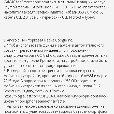
CANVIO for Smartphone заключён в стильный и гладкий корпус
круглой формы. Ёмкость новинки – 500 ГБ. В комплект поставки
накопителя входят сетевой адаптер, кабель USB 2.0 Micro-B,
кабель USB 2.0 Type-C и переходник USB Micro-B – Type-A.
Android TM – торговая марка Google Inc.
Чтобы использовать функции зарядки и автоматического
создания резервных копий данных при подключении
смартфона на базе ОС Android, заряд батареи должен быть на
достаточном уровне. Кроме того, на устройстве должно быть
установлено соответствующее приложение.
Всемирный опрос о резервном копировании данных с
мобильных устройств, проведенный компанией AVAST в марте
2015 года. В опросе приняло участие 288 000 владельцев
мобильных устройств из разных стран мира, включая США,
Германию, Индию, Мексику и Россию:
https://blog.avast.com/2015/03/31/reasons-why-people-dont-back-
up-their-mobilephones-and-other-facts/
Автоматическое резервное копирование данных может не
произойти в случае, если уровень заряда батареи смартфона