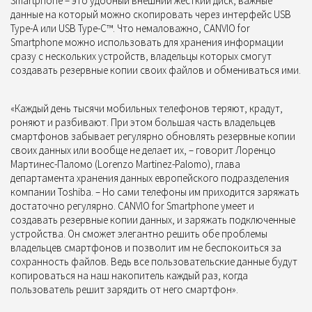
Smartphone – это удобный внешний жёсткий диск, важные
данные на который можно скопировать через интерфейс USB
Type-A или USB Type-C™. Что немаловажно, CANVIO for
Smartphone можно использовать для хранения информации
сразу с нескольких устройств, владельцы которых смогут
создавать резервные копии своих файлов и обмениваться ими.
«
Каждый день тысячи мобильных телефонов теряют, крадут,
роняют и разбивают. При этом большая часть владельцев
смартфонов забывает регулярно обновлять резервные копии
своих данных или вообще не делает их
, – говорит Лоренцо
Мартинес-Паломо (Lorenzo Martinez-Palomo), глава
департамента хранения данных европейского подразделения
компании Toshiba. –
Но сами телефоны им приходится заряжать
достаточно регулярно. CANVIO for Smartphone умеет и
создавать резервные копии данных, и заряжать подключенные
устройства. Он сможет элегантно решить обе проблемы
владельцев смартфонов и позволит им не беспокоиться за
сохранность файлов. Ведь все пользовательские данные будут
копироваться на наш накопитель каждый раз, когда
пользователь решит зарядить от него смартфон
».