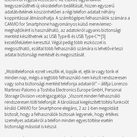
leegyszerűsítheti új okostelefon beállítását, hiszen egyszerű
adatátvitelének köszönhetően a régi telefon adatait néhány
koppintással átmásolhatja. A számítógépes felhasználók számára a
CANVIO for Smartphone hagyományos külső merevlemez-
meghajtóként is használható, az adatokról ugyanis biztonsági
mentést készíthetnek az USB Type-B és USB Type-C™ [5]
kezelőfelületen keresztül. Végül pedig több eszközzel is
megosztható, ezáltal több felhasználó számára is lehetővé teszi
adatai biztonsági mentését és megosztását.
„Mobiltelefonok ezreit veszítik el, lopják el, ejtik le vagy törik el
minden nap, mégis a legtöbb felhasználó nem készít rendszeresen
vagy soha biztonsági mentést telefonja adatairól” – állítja Lorenzo
Martinez-Palomo a Toshiba Electronics Europe GmbH, Personal
Storage Division vezérigazgatója. „Viszont minden felhasználó
rendszeresen tölti telefonját. A tárolással kiegészített töltési funkciót
kínáló CANVIO for Smartphone elegáns, 2 az 1-ben megoldást
biztosít, hogy a felhasználók biztosak legyenek, hogy értékes
személyes adataikról a telefon minden egyes töltése esetén
biztonsági másolat is készül.