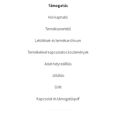
Támogatás
Hol kapható
Termékismertető
Letöltések és termékarchívum
Termékekkel kapcsolatos közlemények
Adat-helyreállítás
Jótállás
GYIK
Kapcsolat és támogatáspdf