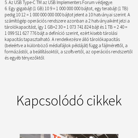
Az USB Type-C TM az USB Implementers Forum védjegye.
Egy gigabájt (1 GB) 10 9 = 1 000 000 000 bájtot, egy terabájt (1 TB)
pedig 10 12 = 1 000 000 000 000 bájtot jelent a 10 hatványai szerint. A
számítógép operációs rendszere azonban a 2 hatványaiként jelzi a
tárolókapacitást, így 1 GB=2 30 = 1 073 741 824 bájt és 1 TB = 2 40 =
1 099 511 627 776 bájt a definíció szerint, ezért kisebb tárolási
kapacitás tapasztalható. A rendelkezésre álló tárolókapacitás
(beleértve a különböző médiafájlok példáját) függ a fájlmérettől, a
formázástól, a beállításoktól, a szoftvertől, az operációs rendszertől
és egyéb tényezőktől.
Kapcsolódó cikkek