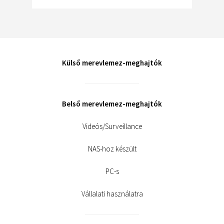
Külső merevlemez-meghajtók
Belső merevlemez-meghajtók
Videós/Surveillance
NAS-hoz készült
PC-s
Vállalati használatra