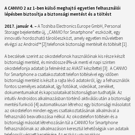
A CANVIO 2 az 1-ben külső meghajtó egyetlen felhasználói
lépésben biztosítja a biztonsági mentést és a töltést
2017. január 4. –
A Toshiba Electronics Europe GmbH, Personal
Storage bejelentette új, „CANVIO for Smartphone” eszközét, egy
innovatív hordozható tárolóeszközt, amely egyetlen műveletben
elvégzi az Android™ [2] telefonok biztonsági mentését és töltését [1] .
A becslések szerint az okostelefonok használóinak kis része készít
biztonsági mentést, és mindössze 8%-uk menti el napi szinten
okostelefonja adatait (a felmérést az AVAST készítette) [3] . A CANVIO
for Smartphone a csatlakoztatott telefon töltésével egy időben
biztonsági mentést is készít a rajta lévő adatokról, így a felhasználók
fontos személyes adataikat, így fotóikat, videóikat, zenéiket,
dokumentumaikat és kapcsolataikat biztonságban tudhatják. Az
intuitív Androidos alkalmazásban történő aktiválás után a biztonsági
mentési funkció [4] automatikusan létrehoz egy biztonsági másolatot
az okostelefon minden egyes csatlakoztatásának alkalmával a
felhasználó beavatkozása nélkül. Az okostelefon töltésén és a
biztonsági másolat létrehozásán túl a CANVIO for Smartphone
felhasználóinak az alkalmazáson keresztül lehetőségük van adataik
telefonról végzett kezelésére. Az eszköz ugyanakkor