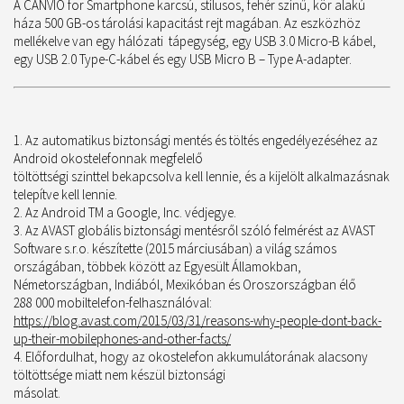
A CANVIO for Smartphone karcsú, stílusos, fehér színű, kör alakú
háza 500 GB-os tárolási kapacitást rejt magában. Az eszközhöz
mellékelve van egy hálózati tápegység, egy USB 3.0 Micro-B kábel,
egy USB 2.0 Type-C-kábel és egy USB Micro B – Type A-adapter.
Az automatikus biztonsági mentés és töltés engedélyezéséhez az
Android okostelefonnak megfelelő
töltöttségi szinttel bekapcsolva kell lennie, és a kijelölt alkalmazásnak
telepítve kell lennie.
Az Android TM a Google, Inc. védjegye.
Az AVAST globális biztonsági mentésről szóló felmérést az AVAST
Software s.r.o. készítette (2015 márciusában) a világ számos
országában, többek között az Egyesült Államokban,
Németországban, Indiából, Mexikóban és Oroszországban élő
288 000 mobiltelefon-felhasználóval:
https://blog.avast.com/2015/03/31/reasons-why-people-dont-back-
up-their-mobilephones-and-other-facts/
Előfordulhat, hogy az okostelefon akkumulátorának alacsony
töltöttsége miatt nem készül biztonsági
másolat.