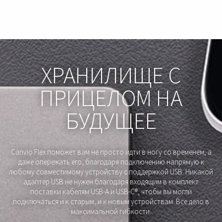
ХРАНИЛИЩЕ С
ПРИЦЕЛОМ НА
БУДУЩЕЕ
Canvio Flex поможет вам не просто идти в ногу со временем, а
даже опережать его, благодаря подключению напрямую к
любому совместимому устройству с поддержкой USB. Никакой
адаптер USB не нужен благодаря входящим в комплект
поставки кабелям USB-A и USB-C®, чтобы вы могли
подключаться и к старым, и к новым устройствам. Все дело в
максимальной гибкости.