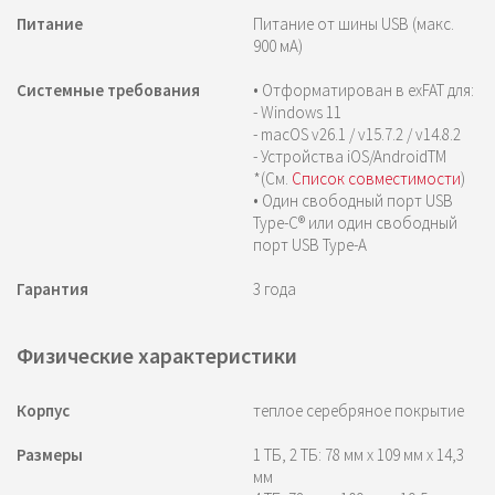
Питание
Питание от шины USB (макс.
900 мА)
Системные требования
• Отформатирован в exFAT для:
- Windows 11
- macOS v26.1 / v15.7.2 / v14.8.2
- Устройства iOS/AndroidTM
*(См.
Список совместимости
)
• Один свободный порт USB
Type-C® или один свободный
порт USB Type-A
Гарантия
3 года
Физические характеристики
Корпус
теплое серебряное покрытие
Размеры
1 ТБ, 2 ТБ: 78 мм x 109 мм x 14,3
мм