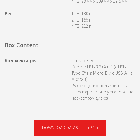
4 ТБ: 78 мм x 109 мм x 19,5 мм
Вес
1 ТБ: 130 г
2 ТБ: 155 г
4 ТБ: 212 г
Box Content
Комплектация
Canvio Flex
Кабели USB 3.2 Gen 1 (с USB
Type-C® на Micro-B и с USB-A на
Micro-B)
Руководство пользователя
(предварительно установлено
на жестком диске)
DOWNLOAD DATASHEET
(PDF)