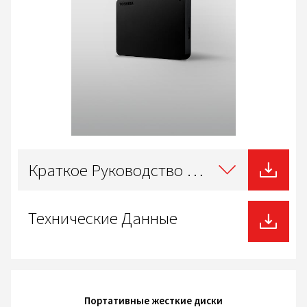
Select
type
Краткое Руководство Пользователя
of
download
Технические Данные
Портативные жесткие диски