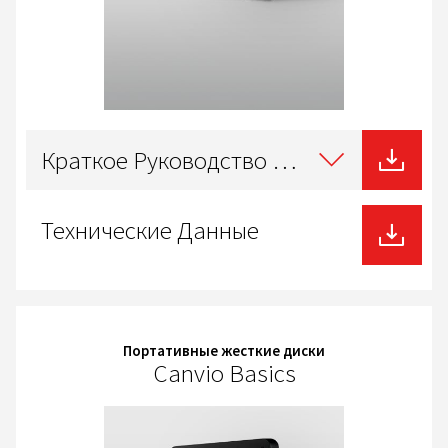
Select
type
Краткое Руководство Пользователя
of
download
Технические Данные
Портативные жесткие диски
Canvio Basics