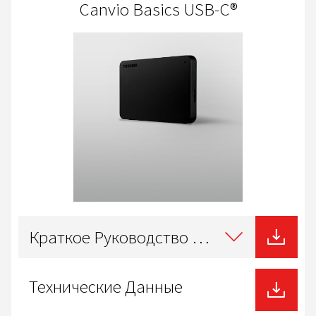
Canvio Basics USB-C®
Select
type
Краткое Руководство Пользователя
of
download
Технические Данные