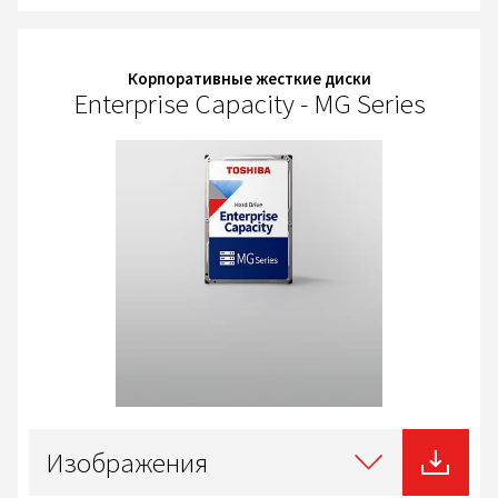
Корпоративные жесткие диски
Enterprise Capacity - MG Series
Select
type
Изображения
of
download