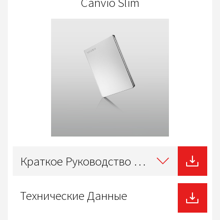
Canvio Slim
Select
type
Краткое Руководство Пользователя
of
download
Технические Данные