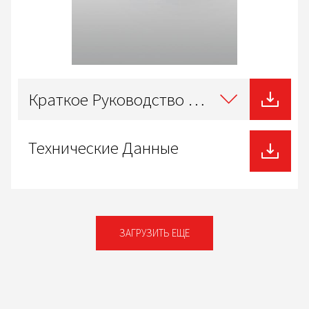
Select
type
Краткое Руководство Пользователя
of
download
Технические Данные
ЗАГРУЗИТЬ ЕЩЕ