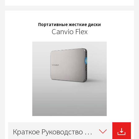
Портативные жесткие диски
Canvio Flex
Select
type
Краткое Руководство Пользователя
of
download