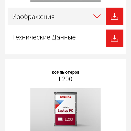
Select
type
Изображения
of
download
Технические Данные
компьютеров
L200