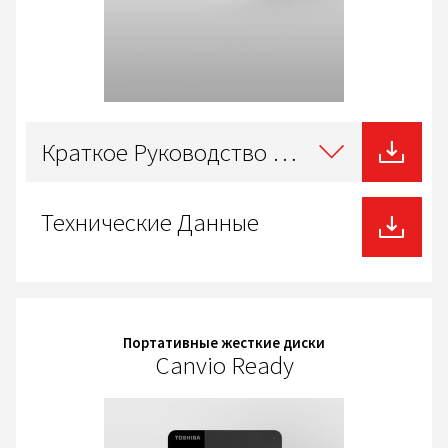
Select
type
Краткое Руководство Пользователя
of
download
Технические Данные
Портативные жесткие диски
Canvio Ready