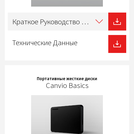
Select
type
Краткое Руководство Пользователя
of
download
Технические Данные
Портативные жесткие диски
Canvio Basics