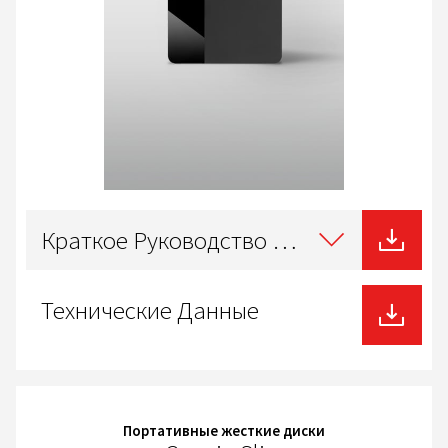
Select
type
Краткое Руководство Пользователя
of
download
Технические Данные
Портативные жесткие диски