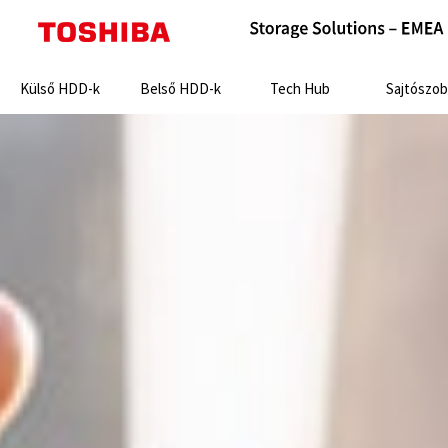
Search:
Külső HDD-k
Belső HDD-k
Tech Hub
Sajtószob