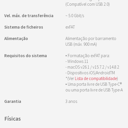
(Compatível com USB 2.0)
Vel. máx. de transferência
~ 5.0 Gbit/s
Sistema de ficheiros
exFAT
Alimentação
Alimentação por barramento
USB (máx. 900 mA)
Requisitos do sistema
• Formatação exFAT para:
- Windows 11
- macOS v26.1 / v15.7.2 / v14.8.2
- Dispositivos iOS/AndroidTM
*(Ver
Lista de compatibilidade
)
• Uma porta livre de USB Type-C®
ou uma porta livre de USB Type-A
Garantia
3 anos
Físicas