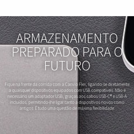
ARMAZENAMENTO
PREPARADO PARA O
FUTURO
Fique na frente da corrida com a Canvio Flex, ligando-se diretamente
a quaisquer dispositivos equipados com USB compatíveis. Não é
necessário um adaptador USB, graças aos cabos USB-C® e USB-A
incluídos, permitindo-lhe ligar tanto a dispositivos novos como
antigos. É tudo uma questão de máxima flexibilidade.