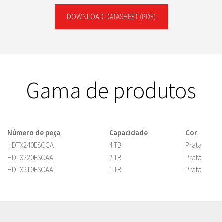
DOWNLOAD DATASHEET
(PDF)
Gama de produtos
Número de peça
Capacidade
Cor
HDTX240ESCCA
4 TB
Prata
HDTX220ESCAA
2 TB
Prata
HDTX210ESCAA
1 TB
Prata