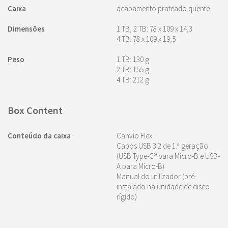
Caixa
acabamento prateado quente
Dimensões
1 TB, 2 TB: 78 x 109 x 14,3
4 TB: 78 x 109 x 19,5
Peso
1 TB: 130 g
2 TB: 155 g
4 TB: 212 g
Box Content
Conteúdo da caixa
Canvio Flex
Cabos USB 3.2 de 1.ª geração
(USB Type-C® para Micro-B e USB-
A para Micro-B)
Manual do utilizador (pré-
instalado na unidade de disco
rígido)