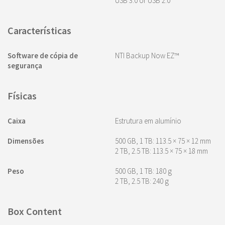
USB 3.0 or USB 2.0
Características
Software de cópia de
NTI Backup Now EZ™
segurança
Físicas
Caixa
Estrutura em alumínio
Dimensões
500 GB, 1 TB: 113.5 × 75 × 12 mm
2 TB, 2.5 TB: 113.5 × 75 × 18 mm
Peso
500 GB, 1 TB: 180 g
2 TB, 2.5 TB: 240 g
Box Content