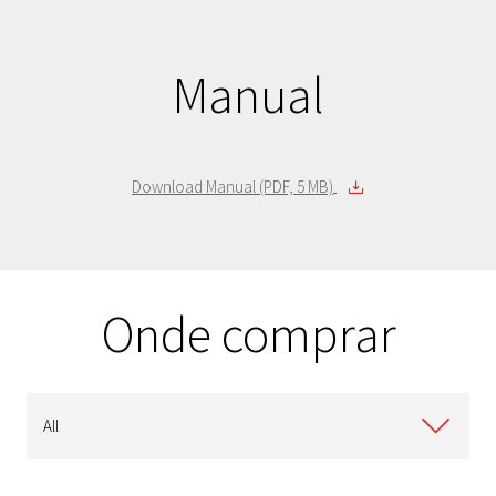
HDTH310EL3AA
1 TB
Azul metálico
HDTH305EC3AA
500 GB
Ouro
HDTH305ES3AA
500 GB
Prata
Manual
HDTH305ER3AA
500 GB
Vermelho metálico
HDTH305EL3AA
500 GB
Azul metálico
HDTH305EK3AA
500 GB
Preto
Download Manual (PDF, 5 MB)
Onde comprar
All