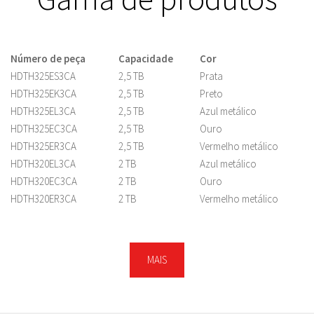
Número de peça
Capacidade
Cor
HDTH325ES3CA
2,5 TB
Prata
HDTH325EK3CA
2,5 TB
Preto
HDTH325EL3CA
2,5 TB
Azul metálico
HDTH325EC3CA
2,5 TB
Ouro
HDTH325ER3CA
2,5 TB
Vermelho metálico
HDTH320EL3CA
2 TB
Azul metálico
HDTH320EC3CA
2 TB
Ouro
HDTH320ER3CA
2 TB
Vermelho metálico
HDTH320EK3CA
2 TB
Preto
HDTH320ES3CA
2 TB
Prata
HDTH310EC3AA
1 TB
Ouro
MAIS
HDTH310ES3AA
1 TB
Prata
HDTH310EK3AA
1 TB
Preto
HDTH310ER3AA
1 TB
Vermelho metálico