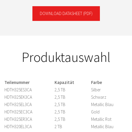
DOWNLOAD DATASHEET
(PDF)
Produktauswahl
Teilenummer
Kapazität
Farbe
HDTH325ES3CA
2,5 TB
Silber
HDTH325EK3CA
2,5 TB
Schwarz
HDTH325EL3CA
2,5 TB
Metallic Blau
HDTH325EC3CA
2,5 TB
Gold
HDTH325ER3CA
2,5 TB
Metallic Rot
HDTH320EL3CA
2 TB
Metallic Blau