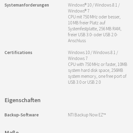
Systemanforderungen
Windows® 10 / Windows 8.1 /
Windows® 7
CPU mit 750 MHz oder besser,
10 MB freier Platz auf
Systemfestplatte, 256 MB RAM,
freier USB 3.0- oder USB 2.0-
Anschluss
Certifications
Windows 10 / Windows 8.1 /
Windows 7
CPU with 750 MHz or faster, 10MB
system hard disk space, 256MB
system memory, one free port of
USB 3.0 or USB 2.0
Eigenschaften
Backup-Software
NTI Backup Now EZ™
Maße