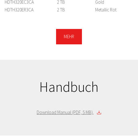
HDTH320EC3CA
2 TB
Gold
HDTH320ER3CA
2 TB
Metallic Rot
HDTH320EK3CA
2 TB
Schwarz
HDTH320ES3CA
2 TB
Silber
HDTH310EC3AA
1 TB
Gold
MEHR
HDTH310ES3AA
1 TB
Silber
HDTH310EK3AA
1 TB
Schwarz
HDTH310ER3AA
1 TB
Metallic Rot
HDTH310EL3AA
1 TB
Metallic Blau
HDTH305EC3AA
500 GB
Gold
HDTH305ES3AA
500 GB
Silber
Handbuch
HDTH305ER3AA
500 GB
Metallic Rot
HDTH305EL3AA
500 GB
Metallic Blau
HDTH305EK3AA
500 GB
Schwarz
Download Manual (PDF, 5 MB)