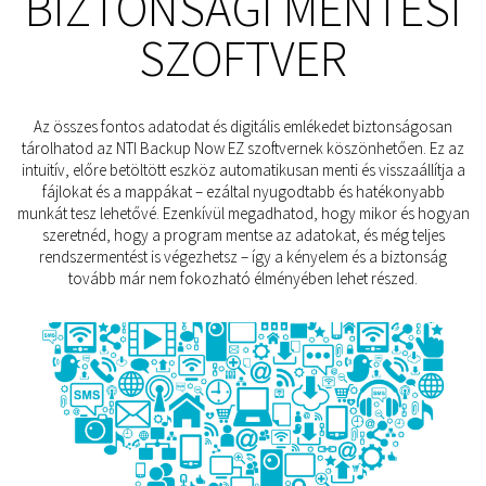
BIZTONSÁGI MENTÉSI
SZOFTVER
Az összes fontos adatodat és digitális emlékedet biztonságosan
tárolhatod az NTI Backup Now EZ szoftvernek köszönhetően. Ez az
intuitív, előre betöltött eszköz automatikusan menti és visszaállítja a
fájlokat és a mappákat – ezáltal nyugodtabb és hatékonyabb
munkát tesz lehetővé. Ezenkívül megadhatod, hogy mikor és hogyan
szeretnéd, hogy a program mentse az adatokat, és még teljes
rendszermentést is végezhetsz – így a kényelem és a biztonság
tovább már nem fokozható élményében lehet részed.