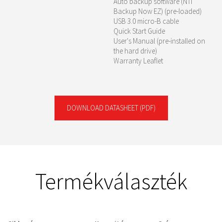
Auto backup software (NTI
Backup Now EZ) (pre-loaded)
USB 3.0 micro-B cable
Quick Start Guide
User's Manual (pre-installed on
the hard drive)
Warranty Leaflet
DOWNLOAD DATASHEET
(PDF)
Termékválaszték