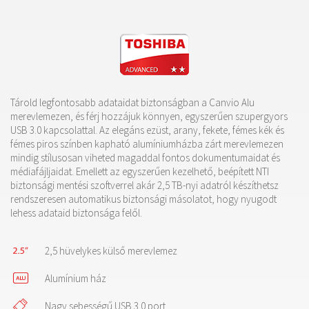
Tárold legfontosabb adataidat biztonságban a Canvio Alu
merevlemezen, és férj hozzájuk könnyen, egyszerűen szupergyors
USB 3.0 kapcsolattal. Az elegáns ezüst, arany, fekete, fémes kék és
fémes piros színben kapható alumíniumházba zárt merevlemezen
mindig stílusosan viheted magaddal fontos dokumentumaidat és
médiafájljaidat. Emellett az egyszerűen kezelhető, beépített NTI
biztonsági mentési szoftverrel akár 2,5 TB-nyi adatról készíthetsz
rendszeresen automatikus biztonsági másolatot, hogy nyugodt
lehess adataid biztonsága felől.
2,5 hüvelykes külső merevlemez
Alumínium ház
Nagy sebességű USB 3.0 port