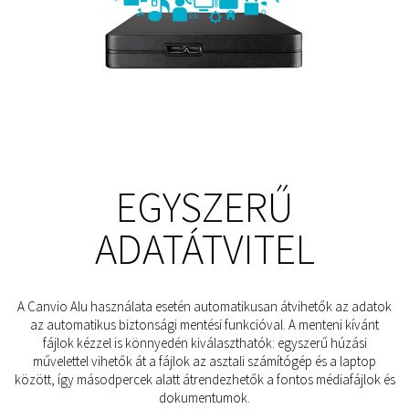
EGYSZERŰ
ADATÁTVITEL
A Canvio Alu használata esetén automatikusan átvihetők az adatok
az automatikus biztonsági mentési funkcióval. A menteni kívánt
fájlok kézzel is könnyedén kiválaszthatók: egyszerű húzási
művelettel vihetők át a fájlok az asztali számítógép és a laptop
között, így másodpercek alatt átrendezhetők a fontos médiafájlok és
dokumentumok.