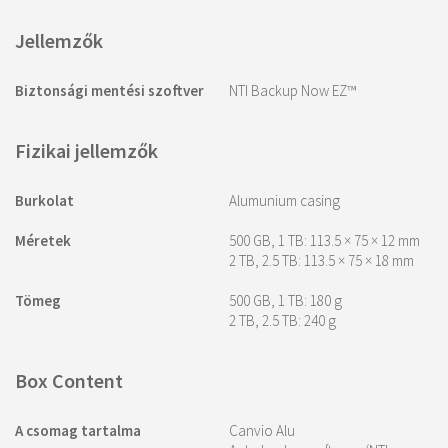
Jellemzők
Biztonsági mentési szoftver
NTI Backup Now EZ™
Fizikai jellemzők
Burkolat
Alumunium casing
Méretek
500 GB, 1 TB: 113.5 × 75 × 12 mm
2 TB, 2.5 TB: 113.5 × 75 × 18 mm
Tömeg
500 GB, 1 TB: 180 g
2 TB, 2.5 TB: 240 g
Box Content
A csomag tartalma
Canvio Alu