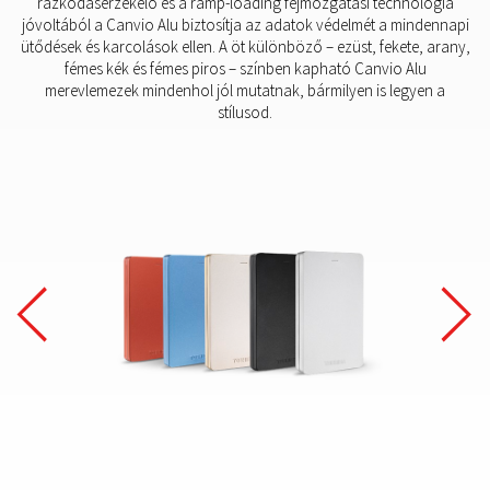
rázkódásérzékelő és a ramp-loading fejmozgatási technológia
jóvoltából a Canvio Alu biztosítja az adatok védelmét a mindennapi
ütődések és karcolások ellen. A öt különböző – ezüst, fekete, arany,
fémes kék és fémes piros – színben kapható Canvio Alu
merevlemezek mindenhol jól mutatnak, bármilyen is legyen a
stílusod.