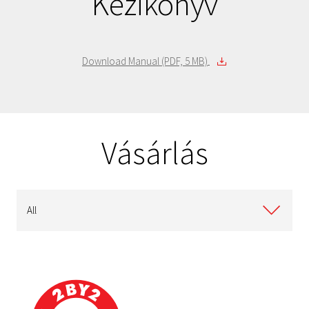
Kézikönyv
HDTH305ER3AA
500 GB
metál piros
HDTH305EL3AA
500 GB
kék metál
HDTH305EK3AA
500 GB
fekete
Download Manual (PDF, 5 MB)
Vásárlás
All