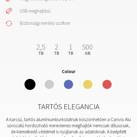
USB-meghajtású
Biztonsági mentési szoftver
2,5
2
1
500
TB
TB
TB
GB
Colour
TARTÓS ELEGANCIA
A karcsú, tartós alumíniumburkolatnak köszönhetően a Canvio Alu
sorozatú hordozható merevlemez-meghajtók nemcsak stílusosak,
de kiemelkedő védelmet is nyújtanak az adatoknak. A beépített