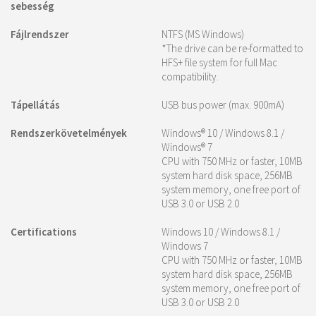
sebesség
Fájlrendszer
NTFS (MS Windows)
*The drive can be re-formatted to
HFS+ file system for full Mac
compatibility.
Tápellátás
USB bus power (max. 900mA)
Rendszerkövetelmények
Windows® 10 / Windows 8.1 /
Windows® 7
CPU with 750 MHz or faster, 10MB
system hard disk space, 256MB
system memory, one free port of
USB 3.0 or USB 2.0
Certifications
Windows 10 / Windows 8.1 /
Windows 7
CPU with 750 MHz or faster, 10MB
system hard disk space, 256MB
system memory, one free port of
USB 3.0 or USB 2.0