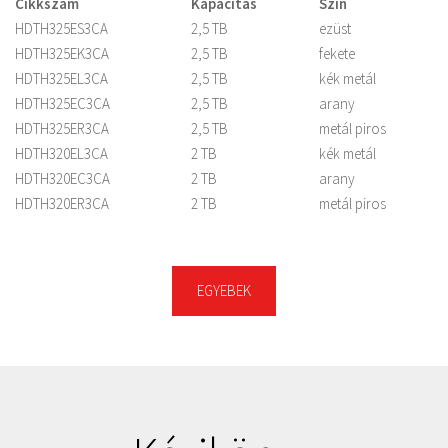
Cikkszám
Kapacitás
Szín
HDTH325ES3CA
2,5 TB
ezüst
HDTH325EK3CA
2,5 TB
fekete
HDTH325EL3CA
2,5 TB
kék metál
HDTH325EC3CA
2,5 TB
arany
HDTH325ER3CA
2,5 TB
metál piros
HDTH320EL3CA
2 TB
kék metál
HDTH320EC3CA
2 TB
arany
HDTH320ER3CA
2 TB
metál piros
HDTH320EK3CA
2 TB
fekete
HDTH320ES3CA
2 TB
ezüst
HDTH310EC3AA
1 TB
arany
EGYEBEK
HDTH310ES3AA
1 TB
ezüst
HDTH310EK3AA
1 TB
fekete
HDTH310ER3AA
1 TB
metál piros
HDTH310EL3AA
1 TB
kék metál
HDTH305EC3AA
500 GB
arany
HDTH305ES3AA
500 GB
ezüst