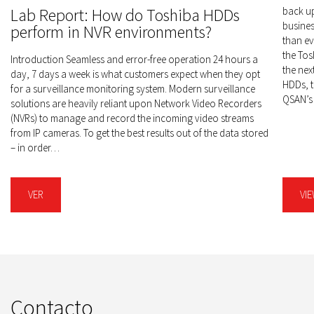
back up
Lab Report: How do Toshiba HDDs
busines
perform in NVR environments?
than ev
the Tos
Introduction Seamless and error-free operation 24 hours a
the nex
day, 7 days a week is what customers expect when they opt
HDDs, t
for a surveillance monitoring system. Modern surveillance
QSAN’s
solutions are heavily reliant upon Network Video Recorders
(NVRs) to manage and record the incoming video streams
from IP cameras. To get the best results out of the data stored
– in order…
VER
VI
Contacto