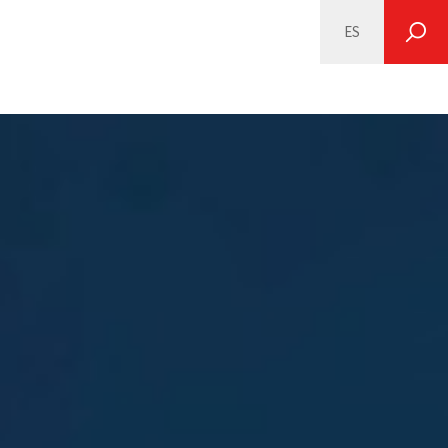
ES
SEARCH