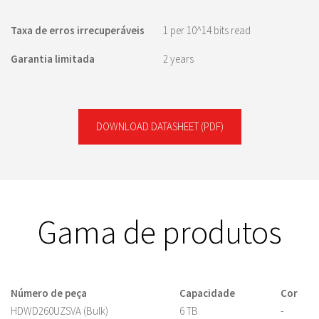
Taxa de erros irrecuperáveis
1 per 10^14 bits read
Garantia limitada
2 years
DOWNLOAD DATASHEET
(PDF)
Gama de produtos
Número de peça
Capacidade
Cor
HDWD260UZSVA (Bulk)
6 TB
-