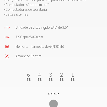
• Computadores “tudo-em-um”
• Computadores de secretária
• Caixas externas
Unidade de disco rígido SATA de 3,5"
7200 rpm/5400 rpm
Memória intermédia de 64/128 MB
Advanced Format
6
4
3
2
1
TB
TB
TB
TB
TB
Colour