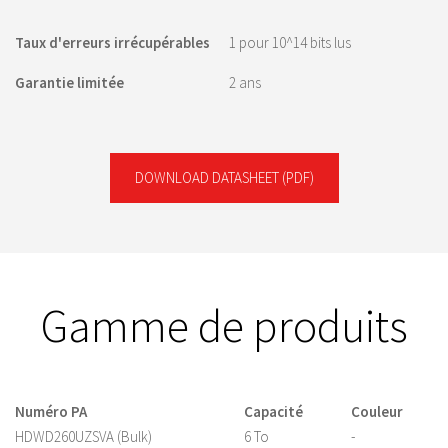
Taux d'erreurs irrécupérables
1 pour 10^14 bits lus
Garantie limitée
2 ans
DOWNLOAD DATASHEET
(PDF)
Gamme de produits
Numéro PA
Capacité
Couleur
HDWD260UZSVA (Bulk)
6 To
-