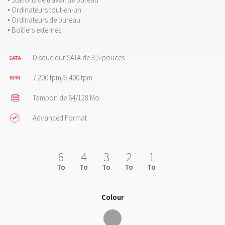
• Ordinateurs tout-en-un
• Ordinateurs de bureau
• Boîtiers externes
Disque dur SATA de 3,5 pouces
7 200 tpm/5 400 tpm
Tampon de 64/128 Mo
Advanced Format
6
4
3
2
1
To
To
To
To
To
Colour