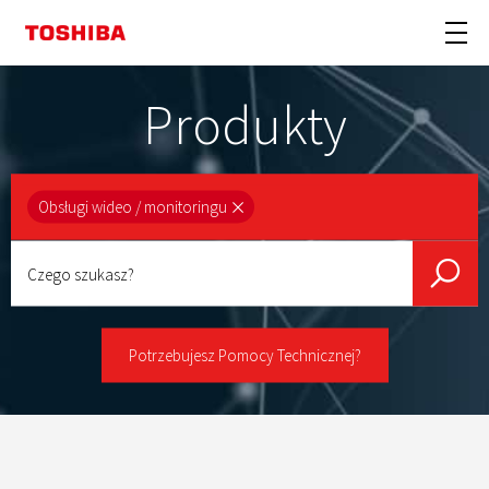
Produkty
Obsługi wideo / monitoringu
Czego
szukasz?
Potrzebujesz Pomocy Technicznej?