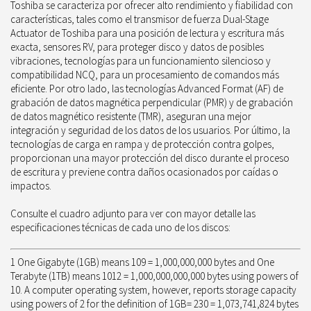
Toshiba se caracteriza por ofrecer alto rendimiento y fiabilidad con
características, tales como el transmisor de fuerza Dual-Stage
Actuator de Toshiba para una posición de lectura y escritura más
exacta, sensores RV, para proteger disco y datos de posibles
vibraciones, tecnologías para un funcionamiento silencioso y
compatibilidad NCQ, para un procesamiento de comandos más
eficiente. Por otro lado, las tecnologías Advanced Format (AF) de
grabación de datos magnética perpendicular (PMR) y de grabación
de datos magnético resistente (TMR), aseguran una mejor
integración y seguridad de los datos de los usuarios. Por último, la
tecnologías de carga en rampa y de protección contra golpes,
proporcionan una mayor protección del disco durante el proceso
de escritura y previene contra daños ocasionados por caídas o
impactos.
Consulte el cuadro adjunto para ver con mayor detalle las
especificaciones técnicas de cada uno de los discos:
1 One Gigabyte (1GB) means 109 = 1,000,000,000 bytes and One
Terabyte (1TB) means 1012 = 1,000,000,000,000 bytes using powers of
10. A computer operating system, however, reports storage capacity
using powers of 2 for the definition of 1GB= 230 = 1,073,741,824 bytes