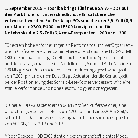
1. September 2015
– Toshiba bringt fünf neue SATA-HDDs auf
den Markt, die für unterschiedlichste Einsatzbereiche
entwickelt wurden. Für Desktop-PCs sind die drei 3,5-Zoll (8,9
cm)-Modelle X300, P300 und E300 konzipiert und für
Notebooks die 2,5-Zoll (6,4 cm)-Festplatten H200 und L200.
Für extrem hohe Anforderungen an Performance und Verfügbarkeit –
wie im Grafikdesign- oder Gaming-Bereich – ist das neue HDD-Modell
X300 die richtige Lösung. Die HDD bietet eine hohe Speicherdichte
und -kapazität; erhältlich sind Modelle mit 4, 5 und 6 TB (1). Mit einem
128 MB großen Pufferspeicher, einer Umdrehungsgeschwindigkeit
von 7.200 rpm und einem Dual-Stage Actuator, der die Genauigkeit
bei der Positionierung des Schreib-Lese-Kopfes verbessert, wird eine
stabile Performance und hohe Geschwindigkeit sichergestellt.
Die neue HDD P300 bietet einen 64 MB großen Pufferspeicher, eine
Umdrehungsgeschwindigkeit von 7.200 rpm und eine SATA-6-Gbit/s-
Schnittstelle. Das Laufwerk ist verfügbar mit einer Speicherkapazität
von 500 GB, 1 TB, 2 TB und 3 TB.
Mit der Desktop-HDD E300 steht ein extrem energieeffizientes Modell