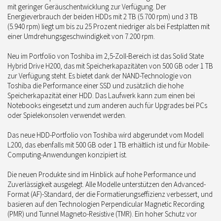
mit geringer Geräuschentwicklung zur Verfügung. Der
Energieverbrauch der beiden HDDs mit 2 TB (5.700 rpm) und 3 TB
(5.940 rpm) liegt um bis zu 25 Prozent niedriger als bei Festplatten mit
einer Umdrehungsgeschwindigkeit von 7.200 rpm.
Neu im Portfolio von Toshiba im 2,5-Zoll-Bereich ist das Solid State
Hybrid Drive H200, das mit Speicherkapazitäten von 500 GB oder 1 TB
zur Verfügung steht. Es bietet dank der NAND-Technologie von
Toshiba die Performance einer SSD und zusätzlich die hohe
Speicherkapazität einer HDD. Das Laufwerk kann zum einen bei
Notebooks eingesetzt und zum anderen auch für Upgrades bei PCs
oder Spielekonsolen verwendet werden.
Das neue HDD-Portfolio von Toshiba wird abgerundet vom Modell
L200, das ebenfalls mit 500 GB oder 1 TB erhältlich ist und für Mobile-
Computing-Anwendungen konzipiert ist.
Die neuen Produkte sind im Hinblick auf hohe Performance und
Zuverlässigkeit ausgelegt. Alle Modelle unterstützen den Advanced-
Format (AF)-Standard, der die Formatierungseffizienz verbessert, und
basieren auf den Technologien Perpendicular Magnetic Recording
(PMR) und Tunnel Magneto-Resistive (TMR). Ein hoher Schutz vor