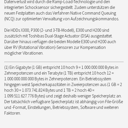
Datenverlust wird durch die Ramp-Load-Technologie und den
integrierten Schocksensor sichergestellt. Zudem unterstützen die
neuen Festplatten auch das Verfahren Native Command Queuing
(NCQ) zur optimierten Verwaltung von Aufzeichnungskommandos.
Die HDDs X300, P300 (2- und 3-TB-Modell), E300 und H200 sind
zusätzlich mit Toshibas Dual-Stage Actuator (DSA) ausgestattet.
Darüber hinaus verfügen die beiden Modelle E300 und H200 auch
über RV (Rotational Vibration)-Sensoren zur Kompensation
möglicher Vibrationen.
(1) Ein Gigabyte (1 GB) entspricht 10 hoch 9 = 1.000.000.000 Bytes in
Zehnerpotenzen und ein Terabyte (1 TB) entspricht 10 hoch 12 =
1.000.000.000.000 Bytes in Zehnerpotenzen. Ein Betriebssystem
hingegen weist Speicherkapazitäten in Zweierpotenzen aus (1 GB = 2
hoch 30 = 1.073.741.824 Bytes und 1 TB = 2 hoch 40 =
1.099.511.627.776 Bytes) und zeigt deshalb weniger Speicherplatz an.
Der tatsächlich verfügbare Speicherplatz ist abhängig von File-Größe
und -Format, Einstellungen, Betriebssystem, Software und weiteren
Faktoren.