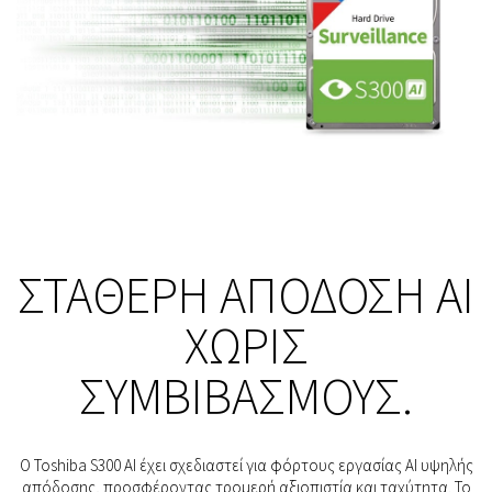
ΣΤΑΘΕΡΉ ΑΠΌΔΟΣΗ AI
ΧΩΡΊΣ
ΣΥΜΒΙΒΑΣΜΟΎΣ.
Ο Toshiba S300 AI έχει σχεδιαστεί για φόρτους εργασίας AI υψηλής
απόδοσης, προσφέροντας τρομερή αξιοπιστία και ταχύτητα. Το