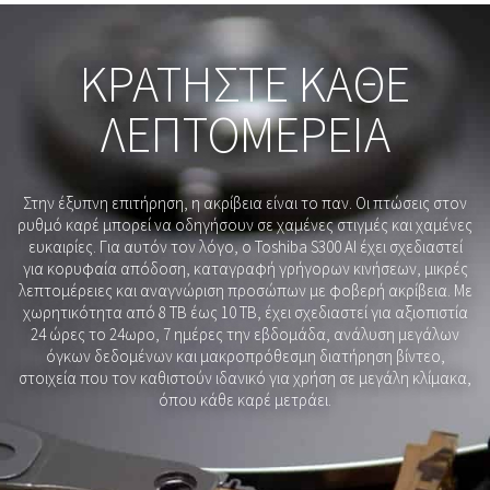
ΚΡΑΤΉΣΤΕ ΚΆΘΕ
ΛΕΠΤΟΜΈΡΕΙΑ
Στην έξυπνη επιτήρηση, η ακρίβεια είναι το παν. Οι πτώσεις στον
ρυθμό καρέ μπορεί να οδηγήσουν σε χαμένες στιγμές και χαμένες
ευκαιρίες. Για αυτόν τον λόγο, ο Toshiba S300 AI έχει σχεδιαστεί
για κορυφαία απόδοση, καταγραφή γρήγορων κινήσεων, μικρές
λεπτομέρειες και αναγνώριση προσώπων με φοβερή ακρίβεια. Με
χωρητικότητα από 8 TB έως 10 TB, έχει σχεδιαστεί για αξιοπιστία
24 ώρες το 24ωρο, 7 ημέρες την εβδομάδα, ανάλυση μεγάλων
όγκων δεδομένων και μακροπρόθεσμη διατήρηση βίντεο,
στοιχεία που τον καθιστούν ιδανικό για χρήση σε μεγάλη κλίμακα,
όπου κάθε καρέ μετράει.