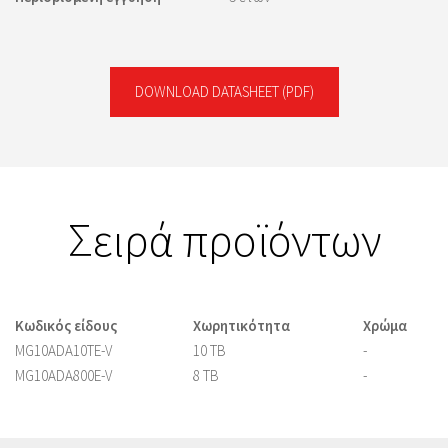
DOWNLOAD DATASHEET
(PDF)
Σειρά προϊόντων
Κωδικός είδους
Χωρητικότητα
Χρώμα
MG10ADA10TE-V
10 TB
-
MG10ADA800E-V
8 TB
-