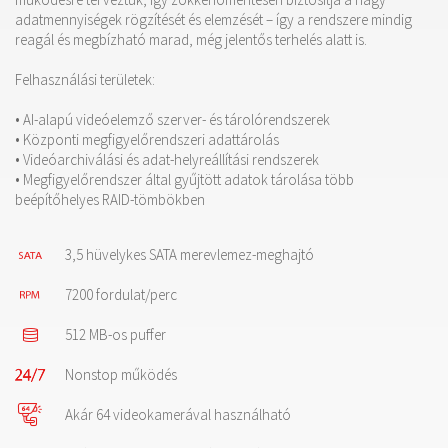
adatmennyiségek rögzítését és elemzését – így a rendszere mindig
reagál és megbízható marad, még jelentős terhelés alatt is.
Felhasználási területek:
• AI-alapú videóelemző szerver- és tárolórendszerek
• Központi megfigyelőrendszeri adattárolás
• Videóarchiválási és adat-helyreállítási rendszerek
• Megfigyelőrendszer által gyűjtött adatok tárolása több
beépítőhelyes RAID-tömbökben
3,5 hüvelykes SATA merevlemez-meghajtó
7200 fordulat/perc
512 MB-os puffer
Nonstop működés
Akár 64 videokamerával használható