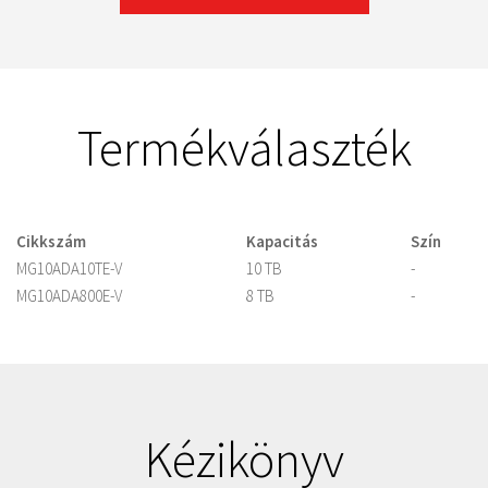
Termékválaszték
Cikkszám
Kapacitás
Szín
MG10ADA10TE-V
10 TB
-
MG10ADA800E-V
8 TB
-
Kézikönyv