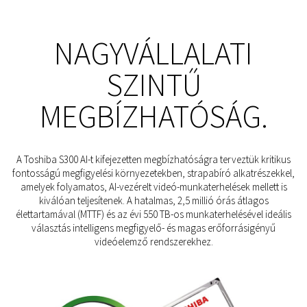
NAGYVÁLLALATI
SZINTŰ
MEGBÍZHATÓSÁG.
A Toshiba S300 AI-t kifejezetten megbízhatóságra terveztük kritikus
fontosságú megfigyelési környezetekben, strapabíró alkatrészekkel,
amelyek folyamatos, AI-vezérelt videó-munkaterhelések mellett is
kiválóan teljesítenek. A hatalmas, 2,5 millió órás átlagos
élettartamával (MTTF) és az évi 550 TB-os munkaterhelésével ideális
választás intelligens megfigyelő- és magas erőforrásigényű
videóelemző rendszerekhez.