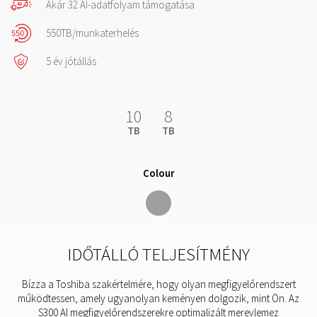
Akár 32 AI-adatfolyam támogatása
550TB/munkaterhelés
5 év jótállás
10
8
TB
TB
Colour
IDŐTÁLLÓ TELJESÍTMÉNY
Bízza a Toshiba szakértelmére, hogy olyan megfigyelőrendszert
működtessen, amely ugyanolyan keményen dolgozik, mint Ön. Az
S300 AI megfigyelőrendszerekre optimalizált merevlemez