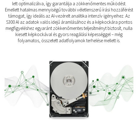
lett optimalizálva, így garantálja a zökkenőmentes működést.
Emellett hatalmas mennyiségű további véletlenszerű írási hozzáférést
támogat, így ideális az AI-vezérelt analitika intenzív igényeihez. Az
S300 AI az adatok valós idejű áramlásához és a képkockára pontos
megfigyeléshez egyaránt zökkenőmentes teljesítményt biztosít, nulla
kiesett képkockával és gyors reagálási képességgel – még
folyamatos, összetett adatfolyamok terhelése mellett is.