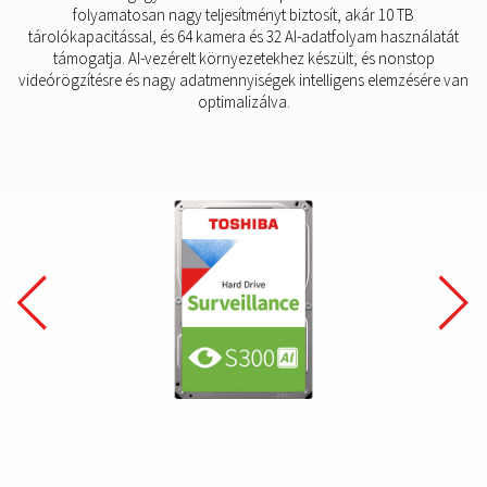
folyamatosan nagy teljesítményt biztosít, akár 10 TB
tárolókapacitással, és 64 kamera és 32 AI-adatfolyam használatát
támogatja. AI-vezérelt környezetekhez készült, és nonstop
videórögzítésre és nagy adatmennyiségek intelligens elemzésére van
optimalizálva.