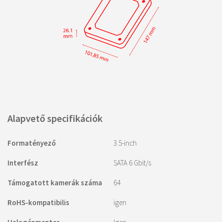
Alapvető specifikációk
Formatényező
3.5-inch
Interfész
SATA 6 Gbit/s
Támogatott kamerák száma
64
RoHS-kompatibilis
igen