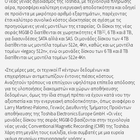
Ο νέας γενιάς σχεδιασμός της Toshiba, με τεχνολογία πλήρωσης
αέρα, προσφέρει καλύτερη ενεργειακή αποδοτικότητα και οδηγεί
σε προϊόντα με μικρότερο αριθμό εξαρτημάτων, παρέχοντας
έτσι καλύτερο συνολικό κόστος ιδιοκτησίας σε σχέση με τις
προηγούμενες γενιές μοντέλων της εταιρείας. Οι δίσκοι της νέας
σειράς MG08-D διατίθενται σε χωρητικότητες 4 TB
[1]
, 6 TB και 8 TB,
για διασυνδέσεις SATA αλλά και SAS. Οι μονάδες δίσκου των 4 TB
διατίθενται ως μοντέλα τομέων 512e, 4Kn, καθώς και ως μοντέλα
τομέων «legacy 512n»; ενώ οι μονάδες δίσκου των 6 TB και 8 TB
διατίθενται ως μοντέλα τομέων 512e 4Kn.
«Στις μέρες μας, οι τεχνικοί IT κέντρων δεδομένων και
επιχειρήσεων αντιμετωπίζουν έντονες πιέσεις κόστους.
Αναζητούν τρόπους να επιτύχουν υψηλότερα επίπεδα απόδοσης
για τις υλοποιήσεις διακομιστών και χώρων αποθήκευσης
δεδομένων, όμως την ίδια στιγμή πρέπει να έχουν κατά νου την
αξιοπιστία και την ενεργειακή αποδοτικότητα», όπως αναφέρει ο
Larry Martinez-Palomo, Γενικός Διευθυντής Τμήματος Προϊόντων
αποθήκευσης της Toshiba Electronics Europe GmbH. «Οι νέες
μονάδες δίσκου της σειράς MG08-D βασίζονται στην τεχνολογία
νέας γενιάς Conventional Magnetic Recording (CMR) της Toshiba.
Χάρη στη μεγάλη τους ευελιξία, είναι συμβατές με μια ευρεία
γκάμα σεναρίων επιχειρησιακής χρήσης.»