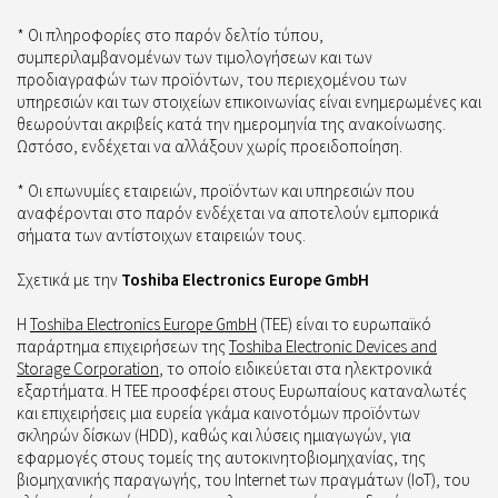
* Οι πληροφορίες στο παρόν δελτίο τύπου,
συμπεριλαμβανομένων των τιμολογήσεων και των
προδιαγραφών των προϊόντων, του περιεχομένου των
υπηρεσιών και των στοιχείων επικοινωνίας είναι ενημερωμένες και
θεωρούνται ακριβείς κατά την ημερομηνία της ανακοίνωσης.
Ωστόσο, ενδέχεται να αλλάξουν χωρίς προειδοποίηση.
* Οι επωνυμίες εταιρειών, προϊόντων και υπηρεσιών που
αναφέρονται στο παρόν ενδέχεται να αποτελούν εμπορικά
σήματα των αντίστοιχων εταιρειών τους.
Σχετικά με την
Toshiba Electronics Europe GmbH
Η
Toshiba Electronics Europe GmbH
(TEE) είναι το ευρωπαϊκό
παράρτημα επιχειρήσεων της
Toshiba Electronic Devices and
Storage Corporation
, το οποίο ειδικεύεται στα ηλεκτρονικά
εξαρτήματα. Η TEE προσφέρει στους Ευρωπαίους καταναλωτές
και επιχειρήσεις μια ευρεία γκάμα καινοτόμων προϊόντων
σκληρών δίσκων (HDD), καθώς και λύσεις ημιαγωγών, για
εφαρμογές στους τομείς της αυτοκινητοβιομηχανίας, της
βιομηχανικής παραγωγής, του Internet των πραγμάτων (IoT), του