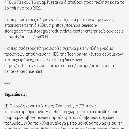
4 TB, 6 TB και 8 TB αναμένεται να διατεθούν προς πώληση κατά το
1ο τρίμηνο του 2021.
Για περισσότερες πληροφορίες σχετικά με τα νέα προϊόντα,
επισκεφτείτε τη διεύθυνση: https://toshiba.semicon-
storage.com/eu/storage/product/data-center-enterprise/cloud-scale-
capacity/articles/mg08.html
Για περισσότερες πληροφορίες σχετικά με την πλήρη γκάμα
προϊόντων αποθήκευσης HDD της Toshiba για κέντρα δεδομένων
και επιχειρήσεις, επισκεφτείτε τη διεύθυνση,
https://toshiba.semicon-storage.com/eu/storage/product/data-
center-enterprise.html
###
Σημειώσεις:
[1] Ορισμός χωρητικότητας: Ένα terabyte (TB) = ένα
τρισεκατομμύριο byte. Η διαθέσιμη χωρητικότητα αποθήκευσης
(συμπεριλαμβανομένων παραδειγμάτων διάφορων αρχείων
πολυμέσων) θα ποικίλλει ανάλογα με το μέγεθος του αρχείου, τη
διαμόρφωση, τις ρυθμίσεις, το λογισμικό, το λειτουργικό σύστημα