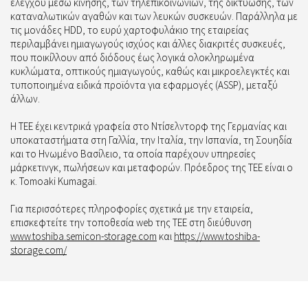
ελέγχου μέσω κίνησης, των τηλεπικοινωνιών, της δικτύωσης, των
καταναλωτικών αγαθών και των λευκών συσκευών. Παράλληλα με
τις μονάδες HDD, το ευρύ χαρτοφυλάκιο της εταιρείας
περιλαμβάνει ημιαγωγούς ισχύος και άλλες διακριτές συσκευές,
που ποικίλλουν από διόδους έως λογικά ολοκληρωμένα
κυκλώματα, οπτικούς ημιαγωγούς, καθώς και μικροελεγκτές και
τυποποιημένα ειδικά προϊόντα για εφαρμογές (ASSP), μεταξύ
άλλων.
Η TEE έχει κεντρικά γραφεία στο Ντίσελντορφ της Γερμανίας και
υποκαταστήματα στη Γαλλία, την Ιταλία, την Ισπανία, τη Σουηδία
και το Ηνωμένο Βασίλειο, τα οποία παρέχουν υπηρεσίες
μάρκετινγκ, πωλήσεων και μεταφορών. Πρόεδρος της TEE είναι ο
κ. Tomoaki Kumagai.
Για περισσότερες πληροφορίες σχετικά με την εταιρεία,
επισκεφτείτε την τοποθεσία web της TEE στη διεύθυνση
www.toshiba.semicon-storage.com
και
https://www.toshiba-
storage.com/