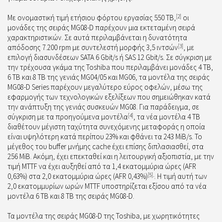
Με ονομαστική τιμή ετήσιου φόρτου εργασίας 550 TB,
[2]
οι
μονάδες της σειράς MG08-D παρέχουν μια εκτεταμένη σειρά
χαρακτηριστικών. Σε αυτά περιλαμβάνεται η δυνατότητα
απόδοσης 7.200 rpm με συντελεστή μορφής 3,5 ιντσών
[3]
, με
επιλογή διασυνδέσεων SATA 6 Gbit/s ή SAS 12 Gbit/s. Σε σύγκριση με
την τρέχουσα γκάμα της Toshiba που περιλαμβάνει μονάδες 4 TB,
6 TB και 8 TB της γενιάς MG04/05 και MG06, τα μοντέλα της σειράς
MG08-D Series παρέχουν μεγαλύτερο εύρος οφελών, μέσω της
εφαρμογής των τεχνολογικών εξελίξεων που σημειώθηκαν κατά
την ανάπτυξη της γενιάς συσκευών MG08. Για παράδειγμα, σε
σύγκριση με τα προηγούμενα μοντέλα
[4]
, τα νέα μοντέλα 4 TB
διαθέτουν μέγιστη ταχύτητα συνεχόμενης μεταφοράς η οποία
είναι υψηλότερη κατά περίπου 23% και φθάνει τα 243 MiB/s. Το
μέγεθος του buffer μνήμης cache έχει επίσης διπλασιασθεί, στα
256 MiB. Ακόμη, έχει επεκταθεί και η λειτουργική αξιοπιστία, με την
τιμή MTTF να έχει αυξηθεί από τα 1,4 εκατομμύρια ώρες (AFR
0,63%) στα 2,0 εκατομμύρια ώρες (AFR 0,43%)
[5].
. Η τιμή αυτή των
2,0 εκατομμυρίων ωρών MTTF υποστηρίζεται εξίσου από τα νέα
μοντέλα 6 TB και 8 TB της σειράς MG08-D.
Τα μοντέλα της σειράς MG08-D της Toshiba, με χωρητικότητες