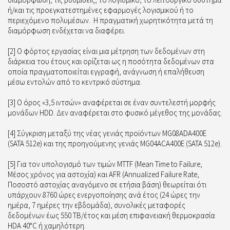
ή/και τις προεγκατεστημένες εφαρμογές λογισμικού ή το
περιεχόμενο πολυμέσων. Η πραγματική χωρητικότητα μετά τη
διαμόρφωση ενδέχεται να διαφέρει.
[2] Ο φόρτος εργασίας είναι μια μέτρηση των δεδομένων στη
διάρκεια του έτους και ορίζεται ως η ποσότητα δεδομένων στα
οποία πραγματοποιείται εγγραφή, ανάγνωση ή επαλήθευση
μέσω εντολών από το κεντρικό σύστημα.
[3] Ο όρος «3,5 ιντσών» αναφέρεται σε έναν συντελεστή μορφής
μονάδων HDD. Δεν αναφέρεται στο φυσικό μέγεθος της μονάδας.
[4] Σύγκριση μεταξύ της νέας γενιάς προϊόντων MG08ADA400E
(SATA 512e) και της προηγούμενης γενιάς MG04ACA400E (SATA 512e).
[5] Για τον υπολογισμό των τιμών MTTF (Mean Time to Failure,
Μέσος χρόνος για αστοχία) και AFR (Annualized Failure Rate,
Ποσοστό αστοχίας αναγόμενο σε ετήσια βάση) θεωρείται ότι
υπάρχουν 8760 ώρες ενεργοποίησης ανά έτος (24 ώρες την
ημέρα, 7 ημέρες την εβδομάδα), συνολικές μεταφορές
δεδομένων έως 550 TB/έτος και μέση επιφανειακή θερμοκρασία
HDA 40°C ή χαμηλότερη.