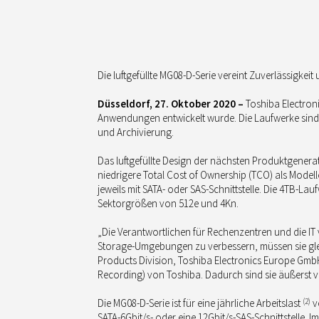
Die luftgefüllte MG08-D-Serie vereint Zuverlässigkei
Düsseldorf, 27. Oktober 2020 –
Toshiba Electroni
Anwendungen entwickelt wurde. Die Laufwerke sind i
und Archivierung.
Das luftgefüllte Design der nächsten Produktgenera
niedrigere Total Cost of Ownership (TCO) als Mode
jeweils mit SATA- oder SAS-Schnittstelle. Die 4TB-L
Sektorgrößen von 512e und 4Kn.
„Die Verantwortlichen für Rechenzentren und die I
Storage-Umgebungen zu verbessern, müssen sie glei
Products Division, Toshiba Electronics Europe Gmb
Recording) von Toshiba. Dadurch sind sie äußerst v
Die MG08-D-Serie ist für eine jährliche Arbeitslast
(2)
v
SATA-6Gbit/s- oder eine 12Gbit/s-SAS-Schnittstelle.