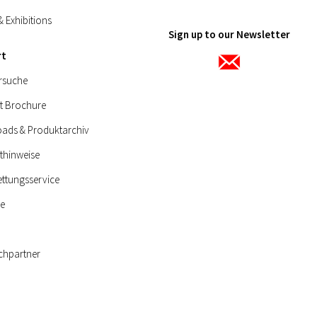
& Exhibitions
Sign up to our Newsletter
rt
rsuche
t Brochure
ads & Produktarchiv
thinweise
ettungsservice
ie
chpartner