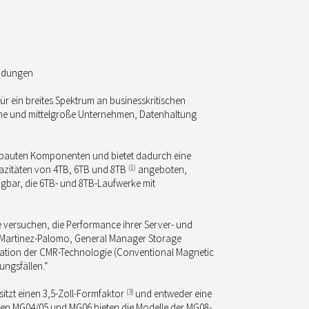
wendungen
ür ein breites Spektrum an businesskritischen
eine und mittelgroße Unternehmen, Datenhaltung
 verbauten Komponenten und bietet dadurch eine
pazitäten von 4TB, 6TB und 8TB
(1)
angeboten,
fügbar, die 6TB- und 8TB-Laufwerke mit
 versuchen, die Performance ihrer Server- und
ry Martinez-Palomo, General Manager Storage
eration der CMR-Technologie (Conventional Magnetic
ungsfällen.“
itzt einen 3,5-Zoll-Formfaktor
(3)
und entweder eine
erien MG04/05 und MG06 bieten die Modelle der MG08-