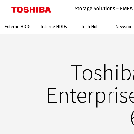
Search:
Externe HDDs
Interne HDDs
Tech Hub
Newsroo
Toshiba
Enterpris