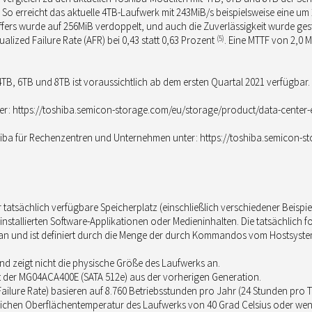
 So erreicht das aktuelle 4TB-Laufwerk mit 243MiB/s beispielsweise eine u
fers wurde auf 256MiB verdoppelt, und auch die Zuverlässigkeit wurde gestei
ualized Failure Rate (AFR) bei 0,43 statt 0,63 Prozent
(5)
. Eine MTTF von 2,0 
TB, 6TB und 8TB ist voraussichtlich ab dem ersten Quartal 2021 verfügbar.
r: https://toshiba.semicon-storage.com/eu/storage/product/data-center-e
iba für Rechenzentren und Unternehmen unter: https://toshiba.semicon-s
Der tatsächlich verfügbare Speicherplatz (einschließlich verschiedener Beisp
installierten Software-Applikationen oder Medieninhalten. Die tatsächlich 
r an und ist definiert durch die Menge der durch Kommandos vom Hostsyst
nd zeigt nicht die physische Größe des Laufwerks an.
t der MG04ACA400E (SATA 512e) aus der vorherigen Generation.
ailure Rate) basieren auf 8.760 Betriebsstunden pro Jahr (24 Stunden pro 
ichen Oberflächentemperatur des Laufwerks von 40 Grad Celsius oder wen