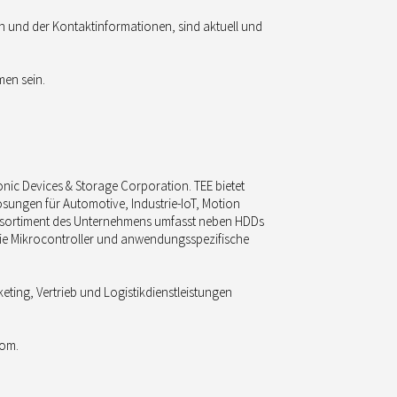
en und der Kontaktinformationen, sind aktuell und
en sein.
nic Devices & Storage Corporation. TEE bietet
ungen für Automotive, Industrie-IoT, Motion
tsortiment des Unternehmens umfasst neben HDDs
wie Mikrocontroller und anwendungsspezifische
eting, Vertrieb und Logistikdienstleistungen
com.