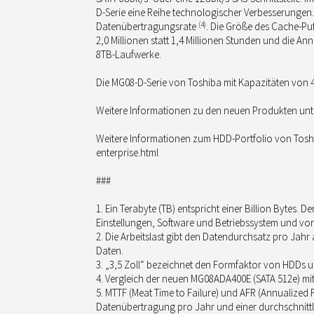
D-Serie eine Reihe technologischer Verbesserungen.
Datenübertragungsrate
(4)
. Die Größe des Cache-Puf
2,0 Millionen statt 1,4 Millionen Stunden und die Ann
8TB-Laufwerke.
Die MG08-D-Serie von Toshiba mit Kapazitäten von 4
Weitere Informationen zu den neuen Produkten unte
Weitere Informationen zum HDD-Portfolio von Tosh
enterprise.html
###
Ein Terabyte (TB) entspricht einer Billion Bytes. 
Einstellungen, Software und Betriebssystem und vor
Die Arbeitslast gibt den Datendurchsatz pro Jah
Daten.
„3,5 Zoll“ bezeichnet den Formfaktor von HDDs u
Vergleich der neuen MG08ADA400E (SATA 512e) mi
MTTF (Meat Time to Failure) und AFR (Annualized F
Datenübertragung pro Jahr und einer durchschnittl