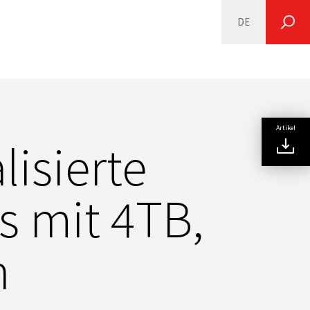
DE
SEARCH
Artikel
lisierte
s mit 4TB,
n