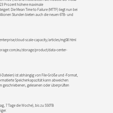
m 23 Prozent höhere maximale
gert: Die Mean Time to Failure (MTTF) liegt nun bei
Millionen Stunden bieten auch die neuen 6TB- und
nterprise/cloud-scale-capacity/articles/mg08.html
torage.com/eu/storage/product/data-center-
iel-Dateien) ist abhängig von File-Größe und -Format,
formatierte Speicherkapazität kann abweichen.
em geschriebenen, gelesenen oder überprüften
Tag, 7 Tage die Woche), bis zu 550TB
iger.