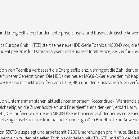
t und Energieeffizienz für den Enterprise-Einsatz und businesskritische An
cs Europe GmbH (TEE) stellt seine neue HDD-Serie Toshiba MG08-D vor, die f
deal geeignet für Datenanalysen und Business Intelligence, Server für kl
tion von Toshiba verbessert die Energieeffizienz, verringert die Zahl der
lle früherer Generationen. Die HDDs der neuen MG08-D-Serie werden mit Ka
aufwerke sind mit Sektorgrößen von 512e, 4Kn und den klassischen 512n ver
T von Unternehmen stehen aktuell unter enormem Kostendruck. Während sie
chzeitig an die Zuverlässigkeit und Energieeffizienz denken“, erkärt Lar
H. „Die Laufwerke der neuen MG08-D-Serie basieren auf der neuesten Gen
ielseitig einsetzbar und kompatibel zu einer großen Bandbreite an Anwend
on 550TB ausgelegt und arbeitet mit 7.200 Umdrehungen pro Minute. Sie bes
 Im Vergleich zu den aktuellen Toshiba-Modellen mit 4TB, 6TB und 8TB der S