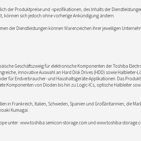
ich der Produktpreise und -spezifikationen, des Inhalts der Dienstleistung
rekt, können sich jedoch ohne vorherige Ankündigung ändern.
en der Dienstleistungen können Warenzeichen ihrer jeweiligen Unternehm
päische Geschäftszweig für elektronische Komponenten der Toshiba Electro
iche, innovative Auswahl an Hard Disk Drives (HDD) sowie Halbleiter-Lös
oder für Endverbraucher- und Haushaltsgeräte-Applikationen. Das Produk
rete Komponenten von Dioden bis hin zu Logic-ICs, optische Halbleiter so
llen in Frankreich, Italien, Schweden, Spanien und Großbritannien, die Mark
omoaki Kumagai.
urope unter: www.toshiba.semicon-storage.com und www.toshiba-storage.