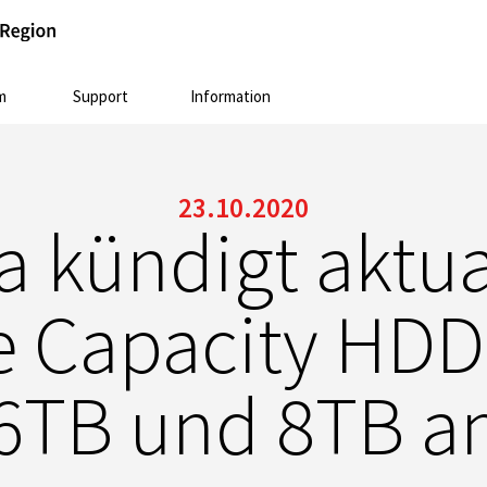
m
Support
Information
23.10.2020
 kündigt aktua
e Capacity HDD
6TB und 8TB a