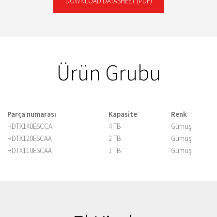
DOWNLOAD DATASHEET
(PDF)
Ürün Grubu
Parça numarası
Kapasite
Renk
HDTX140ESCCA
4 TB
Gümüş
HDTX120ESCAA
2 TB
Gümüş
HDTX110ESCAA
1 TB
Gümüş