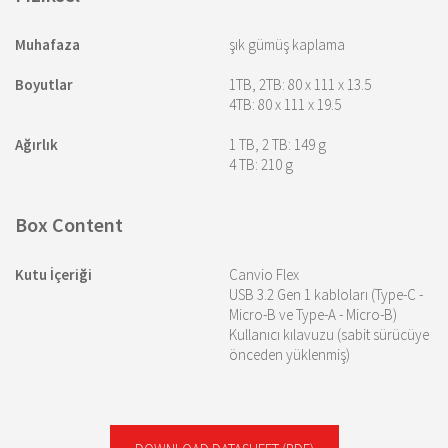
Muhafaza
şık gümüş kaplama
Boyutlar
1TB, 2TB: 80 x 111 x 13.5
4TB: 80 x 111 x 19.5
Ağırlık
1 TB, 2 TB: 149 g
4 TB: 210 g
Box Content
Kutu İçeriği
Canvio Flex
USB 3.2 Gen 1 kabloları (Type-C -
Micro-B ve Type-A - Micro-B)
Kullanıcı kılavuzu (sabit sürücüye
önceden yüklenmiş)