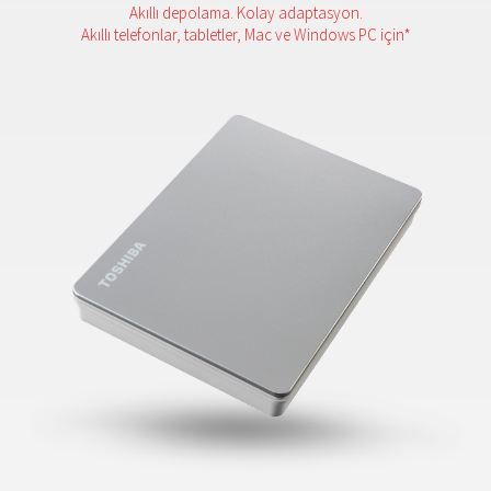
Akıllı depolama. Kolay adaptasyon.
Akıllı telefonlar, tabletler, Mac ve Windows PC için*