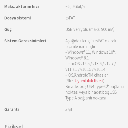
Maks. aktarım hızı
~ 5,0 Gbit/sn
Dosya sistemi
exFAT
Güç
USB veri yolu (maks. 900 mA)
Sistem Gereksinimleri
Aşağıdakiler için exFAT olarak
biçimlendirilmiştir:
- Windows® 11, Windows 10®,
Windows® 8.1
- macOS v14.5 / v13.6 / v12.7 /
v11.7.1 / v10.15 / v10.14
- iOS/AndroidTM cihazlar
(Bkz.
Uyumluluk listesi
)
Bir adet boş USB Type-C® bağlantı
noktası veya bir adet boş USB
Type-A bağlantı noktası
Garanti
3 yıl
Fiziksel