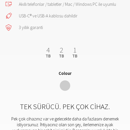
Akıllı telefonlar / tabletler / Mac / Windows PC ile uyumlu
USB-C® ve USB-A kablosu dahildir
3 yıllık garanti
4
2
1
TB
TB
TB
Colour
TEK SÜRÜCÜ. PEK ÇOK CIHAZ.
Pek çok cihazınız var ve gelecekte daha da fazlasını denemek
istiyorsunuz. İhtiyacınız olan son şey, ilerlemenize ayak