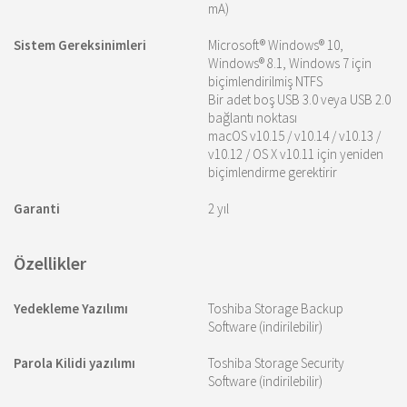
mA)
Sistem Gereksinimleri
Microsoft® Windows® 10,
Windows® 8.1, Windows 7 için
biçimlendirilmiş NTFS
Bir adet boş USB 3.0 veya USB 2.0
bağlantı noktası
macOS v10.15 / v10.14 / v10.13 /
v10.12 / OS X v10.11 için yeniden
biçimlendirme gerektirir
Garanti
2 yıl
Özellikler
Yedekleme Yazılımı
Toshiba Storage Backup
Software (indirilebilir)
Parola Kilidi yazılımı
Toshiba Storage Security
Software (indirilebilir)