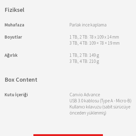
Fiziksel
Muhafaza
Parlak ince kaplama
Boyutlar
1 TB, 2 TB: 78 x 109 x 14 mm
3 TB, 4 TB: 109 × 78 × 19 mm
Ağırlık
1 TB, 2 TB: 149 g
3 TB, 4 TB: 210 g
Box Content
Kutu İçeriği
Canvio Advance
USB 3.0 kablosu (Type A - Micro-B)
Kullanıcı kılavuzu (sabit sürücüye
önceden yüklenmiş)