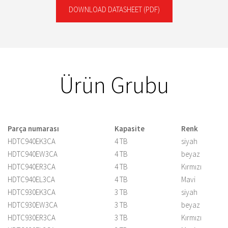
DOWNLOAD DATASHEET
(PDF)
Ürün Grubu
Parça numarası
Kapasite
Renk
HDTC940EK3CA
4 TB
siyah
HDTC940EW3CA
4 TB
beyaz
HDTC940ER3CA
4 TB
Kırmızı
HDTC940EL3CA
4 TB
Mavi
HDTC930EK3CA
3 TB
siyah
HDTC930EW3CA
3 TB
beyaz
HDTC930ER3CA
3 TB
Kırmızı