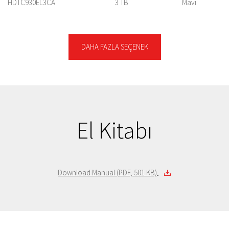
HDTC930EL3CA
3 TB
Mavi
HDTC920EK3AA
2 TB
siyah
HDTC920EW3AA
2 TB
beyaz
HDTC920ER3AA
2 TB
Kırmızı
DAHA FAZLA SEÇENEK
HDTC920EL3AA
2 TB
Mavi
HDTC910EK3AA
1 TB
siyah
HDTC910EW3AA
1 TB
beyaz
HDTC910ER3AA
1 TB
Kırmızı
HDTC910EL3AA
1 TB
Mavi
El Kitabı
Download Manual (PDF, 501 KB)