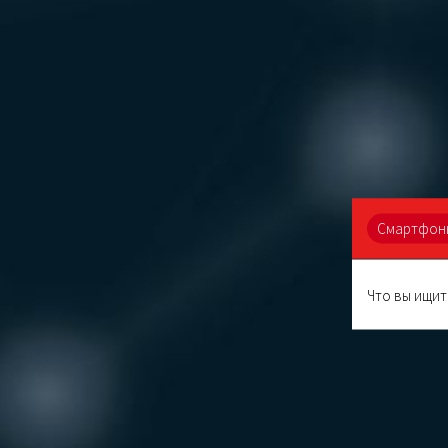
Смартфоны
Что
вы
ищите?