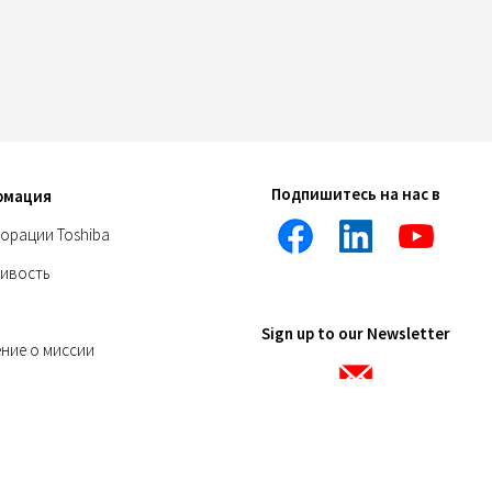
Подпишитесь на нас в
рмация
орации Toshiba
чивость
Sign up to our Newsletter
ние о миссии
a Worldwide
 Newsletter
чный