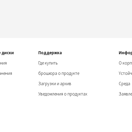
 диски
Поддержка
Инфо
ния
Где купить
О корп
анения
брошюра о продукте
Yстой
Загрузки и архив
Среда
Уведомления о продуктах
Заявле
Восстановление данных
Toshib
Гарантия
Storage
Вопросы и ответы
Втори