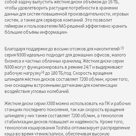
собой задачу выпустить жёсткие диски объёмом до 16 ТБ,
чтобы удовлетворить растущие потребности в хранении
данных для систем повышенной производительности, игровых
систем, а также для серверов компаний. Это позволит
геймерам и пользователям NAS-решений эффективно хранить
бо́льшие объёмы информации».
Благодаря поддержке до восьми отсеков для накопителей
[3]
серия N300 идеально подходит для домашних офисов, малого
бизнеса и частных облачных хранилищ. Жёсткие диски серии
N300 могут функционировать в режиме 24/7 и выдерживают
рабочую нагрузку
[4]
до 180 ТБ/год. Скорость вращения
шпинделя жёстких дисков составляет 7200 об/мин; кроме того,
они оснащены встроенными датчиками для компенсации
воздействия угловых колебаний.
Жёсткие диски серии X300 можно использовать на ПК и рабочих
станциях последнего поколения, так как скорость вращения
шпинделя у них также составляет 7200 об/мин, а технология
стабилизации дисков повышает их надёжность. Кроме того,
технология кэширования Toshiba оптимизирует распределение
кэша во время чтения/записи, обеспечивая высокую