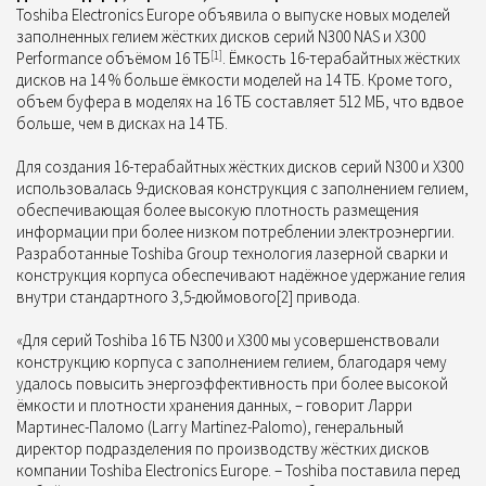
Toshiba Electronics Europe объявила о выпуске новых моделей
заполненных гелием жёстких дисков серий N300 NAS и X300
Performance объёмом 16 ТБ
[1]
. Ёмкость 16-терабайтных жёстких
дисков на 14 % больше ёмкости моделей на 14 ТБ. Кроме того,
объем буфера в моделях на 16 ТБ составляет 512 МБ, что вдвое
больше, чем в дисках на 14 ТБ.
Для создания 16-терабайтных жёстких дисков серий N300 и X300
использовалась 9-дисковая конструкция с заполнением гелием,
обеспечивающая более высокую плотность размещения
информации при более низком потреблении электроэнергии.
Разработанные Toshiba Group технология лазерной сварки и
конструкция корпуса обеспечивают надёжное удержание гелия
внутри стандартного 3,5-дюймового[2] привода.
«Для серий Toshiba 16 ТБ N300 и X300 мы усовершенствовали
конструкцию корпуса с заполнением гелием, благодаря чему
удалось повысить энергоэффективность при более высокой
ёмкости и плотности хранения данных, – говорит Ларри
Мартинес-Паломо (Larry Martinez-Palomo), генеральный
директор подразделения по производству жёстких дисков
компании Toshiba Electronics Europe. – Toshiba поставила перед