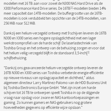
modellen met 16 TB aan voor zowel de N300 NAS Hard Drive als de
X300 Performance Hard Drive series. De 16TB
[1]
-modellen bieden 14%
meer capaciteit dan 14TB-modellen. De buffergrootte van de 16TB-
modellen is ook verdubbeld ten opzichte van de 14TB-modellen, van
256 MiB naar 512 MiB.
Dankzij een helium-verzegeld ontwerp met 9 schijven leveren de 16TB
N300 en X300 series een hogere opslagdichtheid met een lager
werkstroomprofiel van de harde schijf. De laserlastechniek van
Toshiba Group en het ontwerp van de behuizing zorgen ervoor dat
het helium veilig verzegeld blijft in de standaard 3,5-inch[
2]
schijfbehuizing.
“Dankzij ons geavanceerde helium-verzegelde ontwerp leveren de
16TB N300 en X300 series van Toshiba verbeterde energie-efficiëntie
op nieuwe niveaus van opslagcapaciteit en dichtheid,” aldus
algemeen directeur Larry Martinez-Palomo van de HDD Business Unit
bij Toshiba Electronics Europe GmbH. “Met zijn inzet om harde
schijven tot 16 TB te ontwerpen speelt Toshiba in op de stijgende
vraag naar opslag voor zware en NAS-kantoortoepassingen en
gaming. Zo kunnen gamers en NAS-gebruikers nog grotere
hoeveelheden gegevens op efficiënte wijze opslaan.”