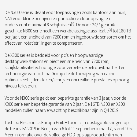
De N300 serie is ideaal voor toepassingen zoals kantoor aan huis,
NAS voor kleine bedrijven en particuliere cloudopslag, en
ondersteunt maximaal 8 schijfnissen
[3]
. De voor 24/7 gebruik
geschikte N300 serie heeft een werkbelastingsclassificatie
[4]
tot 180 TB
per jaar, een snelheid van 7200 rpm en ingebouwde sensoren om het
effect van rotatietrillingen te compenseren.
De X300 series is bedoeld voor pc’s en hoogwaardige
desktopwerkstations en biedt een snelheid van 7200 rpm,
schijfstabilisatietechnologie voor verbeterde betrouwbaarheid en
technologie van Toshiba Group die de toewijzing van cache
optimaliseert tijdens lezen/schrijven om realtime-prestaties op hoog
niveau te leveren.
Voor de N300 serie geldt een beperkte garantie van 3 jaar, voor de
X300 serie een beperkte garantie van 2 jaar. De 16TB N300 en X300
modellen zullen naar verwachting beschikbaar zijn in Q4 2019.
Toshiba Electronics Europa GmbH toont zijn opslagoplossingen op
de beurs IFA 2019 in Berlijn van 6 tot 11 september in hal 17, stand 105.
Meer informatie over de volledige HDD-opslagproductenlijn van