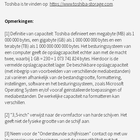
Toshiba is te vinden op:
https://www.toshiba-storage.com
.
Opmerkingen:
[1] Definitie van capaciteit: Toshiba definieert een megabyte (MB) als 1
000 000 bytes, een gigabyte (GB) als 1 000 000 000 bytes en een
terabyte (TB) als 1 000 000 000 000 bytes. Het besturingssysteem van
een computer geeft de opslagcapaciteit echter aan met de macht
twee, waarbij 1 GB = 230 = 1 073 741 824 bytes. Hierdoor is de
vermelde opslagcapaciteit lager. De beschikbare opslagcapaciteit
(met inbegrip van voorbeelden van verschillende mediabestanden)
zal variëren afhankelijk van de bestandsgrootte, formattering,
instellingen, software en het besturingssysteem, zoals Microsoft
Operating System en/of vooraf geïnstalleerde toepassingen of
mediabestanden. De werkelijke capaciteit na formatteren kan
verschillen.
[2] “3,5-inch” verwijst naar de vormfactor van harde schijven. Het
geeft niet de fysieke grootte van de schijf aan.
[3] Neem voor de “Ondersteunde schijfnissen” contact op met uw
leverancier van oplossingen, want de compatibiliteit met het