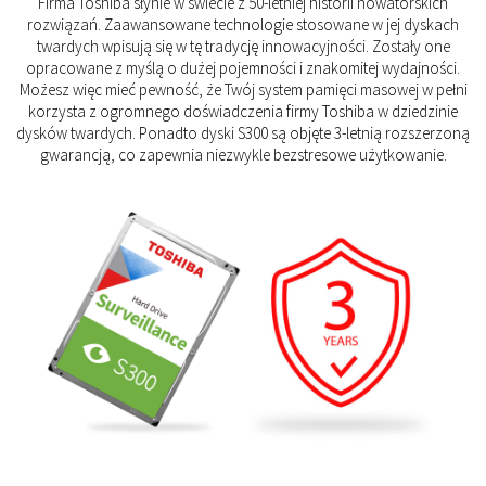
Firma Toshiba słynie w świecie z 50-letniej historii nowatorskich
rozwiązań. Zaawansowane technologie stosowane w jej dyskach
twardych wpisują się w tę tradycję innowacyjności. Zostały one
opracowane z myślą o dużej pojemności i znakomitej wydajności.
Możesz więc mieć pewność, że Twój system pamięci masowej w pełni
korzysta z ogromnego doświadczenia firmy Toshiba w dziedzinie
dysków twardych. Ponadto dyski S300 są objęte 3-letnią rozszerzoną
gwarancją, co zapewnia niezwykle bezstresowe użytkowanie.