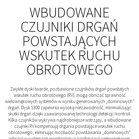
WBUDOWANE
CZUJNIKI DRGAŃ
POWSTAJĄCYCH
WSKUTEK RUCHU
OBROTOWEGO
Zwykłe dyski twarde, pozbawione czujników drgań powstałych
wskutek ruchu obrotowego (RV), mogą obniżać sprawność
wielownękowych systemów w wyniku generowanych „dominowych”
drgań. Dysk S300 zapewnia wysoką niezawodność, minimalizując
skutki drgań dzięki zaawansowanej technologii detekcji i kontroli.
Kilka czujników wykrywa najdrobniejsze wstrząsy, a wbudowane
czujniki RV kompensują drgania powstające wskutek ruchu
obrotowego, eliminując możliwość powstawania „dominowych”
wibracji w systemach monitoringu o konfiguracji wielownękowej.