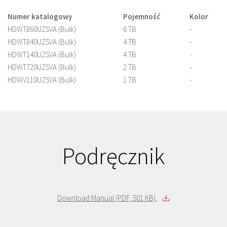
Numer katalogowy
Pojemność
Kolor
HDWT860UZSVA (Bulk)
6 TB
-
HDWT840UZSVA (Bulk)
4 TB
-
HDWT140UZSVA (Bulk)
4 TB
-
HDWT720UZSVA (Bulk)
2 TB
-
HDWV110UZSVA (Bulk)
1 TB
-
Podręcznik
Download Manual (PDF, 501 KB)