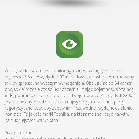
W przypadku systemów monitoringu sprawdza się tylko to, co
najlepsze. 3,5-calowy dysk S300 marki Toshiba został skonstruowany
tak, by sprostał najwyższym wymaganiom. Obsługując do 64 kamer
o wysokiej rozdzielczości jednocześnie i mając pojemność sięgającą
6 TB, gwarantuje, że nic nie umknie Twojej uwadze. Każdy dysk S300
jest budowany z podzespołów o najwyższej jakości i musi przejść
rygorystyczne testy, aby zapewniał niezawodne i wydajne działanie
non stop. To jakość marki Toshiba, na którą można liczyć nawet w
najtrudniejszych warunkach.
Przeznaczenie:
cyfrowe rejestratory wideo do monitoringu (sDVR)