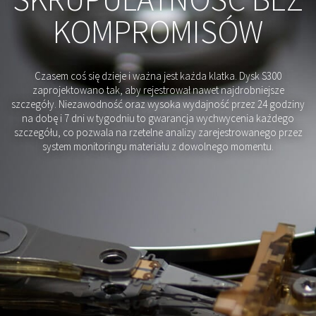
KOMPROMISÓW
Czasem coś się dzieje i ważna jest każda klatka. Dysk S300
zaprojektowano tak, aby rejestrował nawet najdrobniejsze
szczegóły. Niezawodność oraz wysoka wydajność przez 24 godziny
na dobę i 7 dni w tygodniu to gwarancja wychwycenia każdego
szczegółu, co pozwala na rzetelne analizy zarejestrowanego przez
system monitoringu materiału z dowolnego momentu.