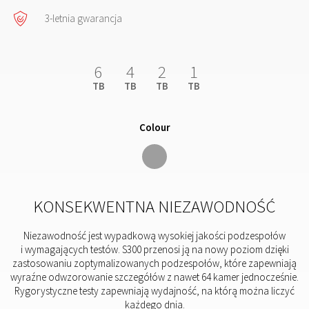
3-letnia gwarancja
6
4
2
1
TB
TB
TB
TB
Colour
KONSEKWENTNA NIEZAWODNOŚĆ
Niezawodność jest wypadkową wysokiej jakości podzespołów
i wymagających testów. S300 przenosi ją na nowy poziom dzięki
zastosowaniu zoptymalizowanych podzespołów, które zapewniają
wyraźne odwzorowanie szczegółów z nawet 64 kamer jednocześnie.
Rygorystyczne testy zapewniają wydajność, na którą można liczyć
każdego dnia.