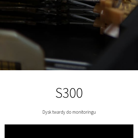
S300
Dysk twardy do monitoringu