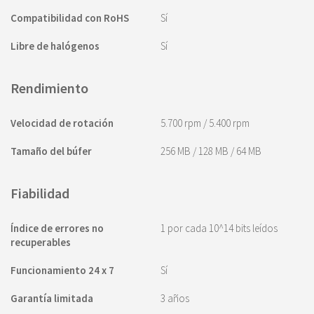
Compatibilidad con RoHS
Sí
Libre de halógenos
Sí
Rendimiento
Velocidad de rotación
5.700 rpm / 5.400 rpm
Tamaño del búfer
256 MB / 128 MB / 64 MB
Fiabilidad
Índice de errores no
1 por cada 10^14 bits leídos
recuperables
Funcionamiento 24 x 7
Sí
Garantía limitada
3 años