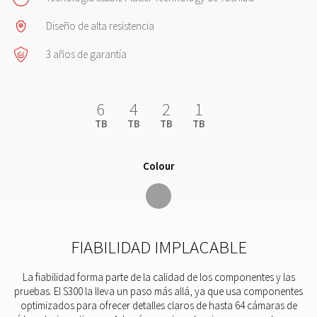
Diseño de alta resistencia
3 años de garantía
6
4
2
1
TB
TB
TB
TB
Colour
FIABILIDAD IMPLACABLE
La fiabilidad forma parte de la calidad de los componentes y las
pruebas. El S300 la lleva un paso más allá, ya que usa componentes
optimizados para ofrecer detalles claros de hasta 64 cámaras de