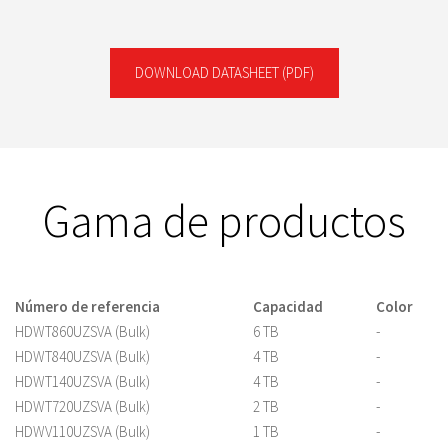
DOWNLOAD DATASHEET
(PDF)
Gama de productos
Número de referencia
Capacidad
Color
HDWT860UZSVA (Bulk)
6 TB
-
HDWT840UZSVA (Bulk)
4 TB
-
HDWT140UZSVA (Bulk)
4 TB
-
HDWT720UZSVA (Bulk)
2 TB
-
HDWV110UZSVA (Bulk)
1 TB
-