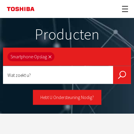
Producten
Smartphone-Opslag
Wat
zoekt
u?
Hebt U Ondersteuning Nodig?