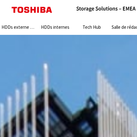
Search:
HDDs externe HDDs
HDDs internes
Tech Hub
Salle de rédact