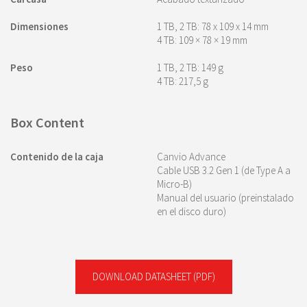
Dimensiones
1 TB, 2 TB: 78 x 109 x 14 mm
4 TB: 109 × 78 × 19 mm
Peso
1 TB, 2 TB: 149 g
4 TB: 217,5 g
Box Content
Contenido de la caja
Canvio Advance
Cable USB 3.2 Gen 1 (de Type A a
Micro-B)
Manual del usuario (preinstalado
en el disco duro)
DOWNLOAD DATASHEET
(PDF)