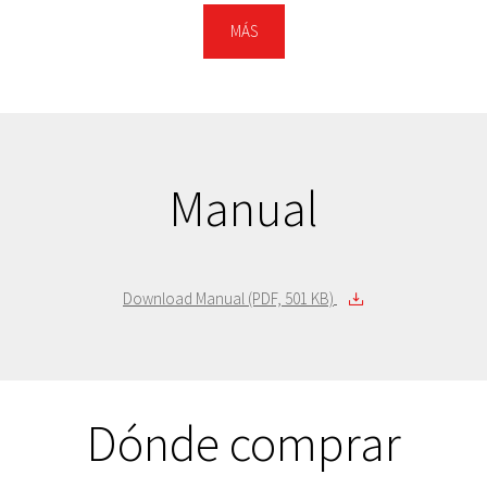
HDTCA10ER3AA
1 TB
Rojo
MÁS
HDTCA10EG3AA
1 TB
Verde
Manual
Download Manual (PDF, 501 KB)
Dónde comprar