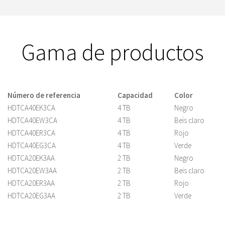
Gama de productos
Número de referencia
Capacidad
Color
HDTCA40EK3CA
4 TB
Negro
HDTCA40EW3CA
4 TB
Beis claro
HDTCA40ER3CA
4 TB
Rojo
HDTCA40EG3CA
4 TB
Verde
HDTCA20EK3AA
2 TB
Negro
HDTCA20EW3AA
2 TB
Beis claro
HDTCA20ER3AA
2 TB
Rojo
HDTCA20EG3AA
2 TB
Verde
HDTCA10EK3AA
1 TB
Negro
HDTCA10EK3AA
2 TB
Beis claro