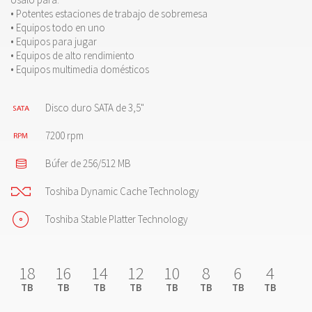
• Potentes estaciones de trabajo de sobremesa
• Equipos todo en uno
• Equipos para jugar
• Equipos de alto rendimiento
• Equipos multimedia domésticos
Disco duro SATA de 3,5"
7200 rpm
Búfer de 256/512 MB
Toshiba Dynamic Cache Technology
Toshiba Stable Platter Technology
18
16
14
12
10
8
6
4
TB
TB
TB
TB
TB
TB
TB
TB