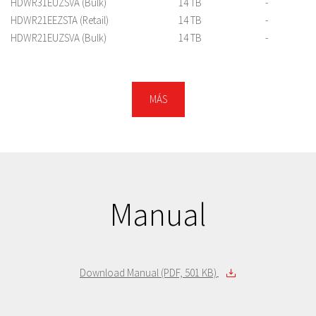
HDWR31EUZSVA (Bulk)
14 TB
-
HDWR21EEZSTA (Retail)
14 TB
-
HDWR21EUZSVA (Bulk)
14 TB
-
HDWR21CEZSTA (Retail)
12 TB
-
HDWR21CUZSVA (Bulk)
12 TB
-
HDWR11AEZSTA (Retail)
10 TB
-
MÁS
HDWR11AUZSVA (Bulk)
10 TB
-
HDWR480EZSTA (Retail)
8 TB
-
HDWR480UZSVA (Bulk)
8 TB
-
HDWR460EZSTA (Retail)
6 TB
-
HDWR460UZSVA (Bulk)
6 TB
-
HDWR440EZSTA (Retail)
4 TB
-
Manual
HDWR440UZSVA (Bulk)
4 TB
-
Download Manual (PDF, 501 KB)