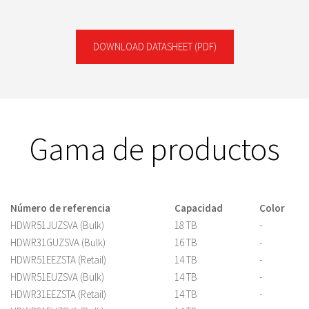
DOWNLOAD DATASHEET
(PDF)
Gama de productos
Número de referencia
Capacidad
Color
HDWR51JUZSVA (Bulk)
18 TB
-
HDWR31GUZSVA (Bulk)
16 TB
-
HDWR51EEZSTA (Retail)
14 TB
-
HDWR51EUZSVA (Bulk)
14 TB
-
HDWR31EEZSTA (Retail)
14 TB
-