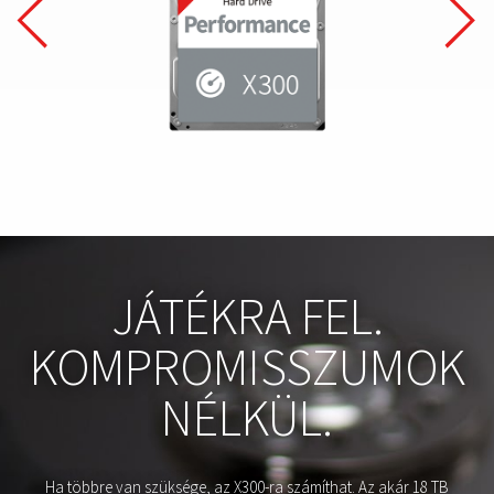
JÁTÉKRA FEL.
KOMPROMISSZUMOK
NÉLKÜL.
Ha többre van szüksége, az X300-ra számíthat. Az akár 18 TB