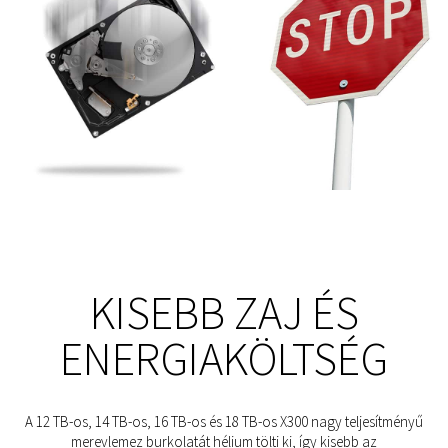
KISEBB ZAJ ÉS
ENERGIAKÖLTSÉG
A 12 TB-os, 14 TB-os, 16 TB-os és 18 TB-os X300 nagy teljesítményű
merevlemez burkolatát hélium tölti ki, így kisebb az