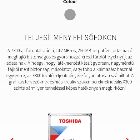
Colour
TELJESÍTMÉNY FELSŐFOKON
A 7200-as fordulatszámú, 512 MB-os, 256 MB-os puffert tartalmazó
meghajtó biztonságos és gyors hozzáférésű tárolóhelyet nyújt az
adatainak. Mindegy, hogy játékmentést készít gyorsan, nagyméretű
fájlról ment biztonsági másolatot, vagy több alkalmazást használ
egyszerre, az X300 kiváló teljesítményére folyamatosan számíthat. A
grafikus tervezőknek és más kreatív szakembereknek ideális X300
szinte bármilyen terheléssel képes hatékonyan megbirkózni.