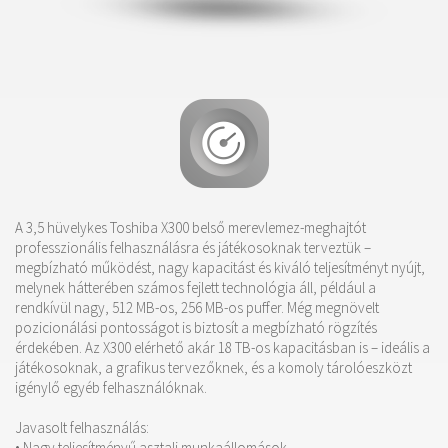
A 3,5 hüvelykes Toshiba X300 belső merevlemez-meghajtót
professzionális felhasználásra és játékosoknak terveztük –
megbízható működést, nagy kapacitást és kiváló teljesítményt nyújt,
melynek hátterében számos fejlett technológia áll, például a
rendkívül nagy,
512 MB-os,
256 MB-os puffer. Még megnövelt
pozicionálási pontosságot is biztosít a megbízható rögzítés
érdekében. Az X300 elérhető akár
18 TB
-os kapacitásban is – ideális a
játékosoknak, a grafikus tervezőknek, és a komoly tárolóeszközt
igénylő egyéb felhasználóknak.
Javasolt felhasználás:
• Nagy teljesítményű asztali munkaállomások