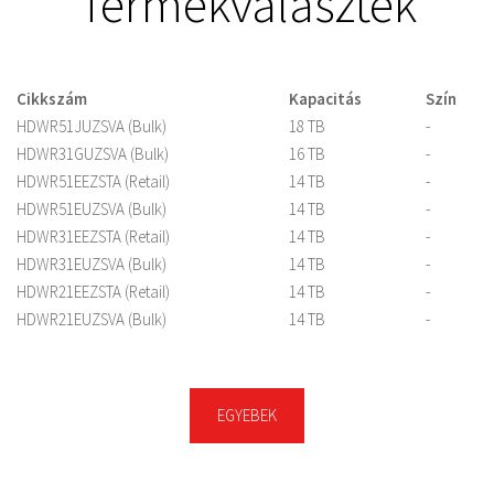
Termékválaszték
Cikkszám
Kapacitás
Szín
HDWR51JUZSVA (Bulk)
18 TB
-
HDWR31GUZSVA (Bulk)
16 TB
-
HDWR51EEZSTA (Retail)
14 TB
-
HDWR51EUZSVA (Bulk)
14 TB
-
HDWR31EEZSTA (Retail)
14 TB
-
HDWR31EUZSVA (Bulk)
14 TB
-
HDWR21EEZSTA (Retail)
14 TB
-
HDWR21EUZSVA (Bulk)
14 TB
-
HDWR21CEZSTA (Retail)
12 TB
-
HDWR21CUZSVA (Bulk)
12 TB
-
HDWR11AEZSTA (Retail)
10 TB
-
EGYEBEK
HDWR11AUZSVA (Bulk)
10 TB
-
HDWR480EZSTA (Retail)
8 TB
-
HDWR480UZSVA (Bulk)
8 TB
-