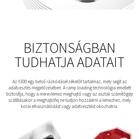
BIZTONSÁGBAN
TUDHATJA ADATAIT
Az X300 egy belső rázkódásérzékelőt tartalmaz, mely segít az
adatvesztés megelőzésében. A ramp loading technológia emellett
biztosítja, hogy a merevlemez-meghajtó vagy az asztali számítógép
szállításakor a meghajtófej ne tudjon hozzáérni a lemezhez, mely
korai elhasználódást vagy adatvesztést okozhatna.