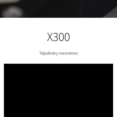
X300
Teljesítmény merevlemez