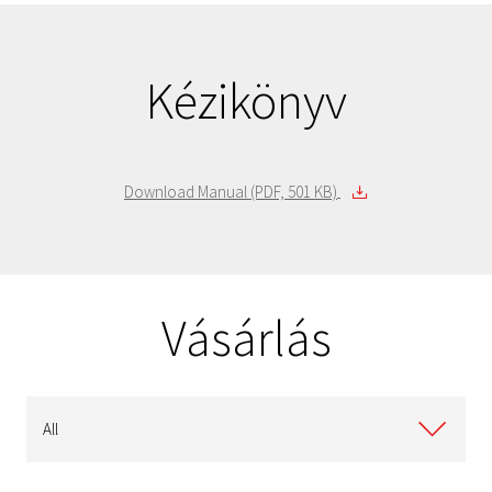
HDWR460EZSTA (Retail)
6 TB
-
HDWR460UZSVA (Bulk)
6 TB
-
HDWR440EZSTA (Retail)
4 TB
-
Kézikönyv
HDWR440UZSVA (Bulk)
4 TB
-
Download Manual (PDF, 501 KB)
Vásárlás
All