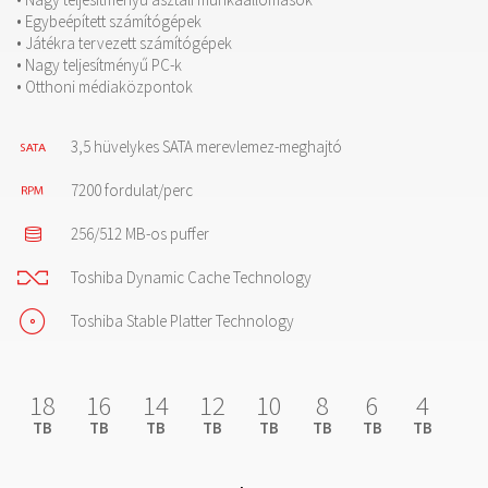
• Egybeépített számítógépek
• Játékra tervezett számítógépek
• Nagy teljesítményű PC-k
• Otthoni médiaközpontok
3,5 hüvelykes SATA merevlemez-meghajtó
7200 fordulat/perc
256/512 MB-os puffer
Toshiba Dynamic Cache Technology
Toshiba Stable Platter Technology
18
16
14
12
10
8
6
4
TB
TB
TB
TB
TB
TB
TB
TB