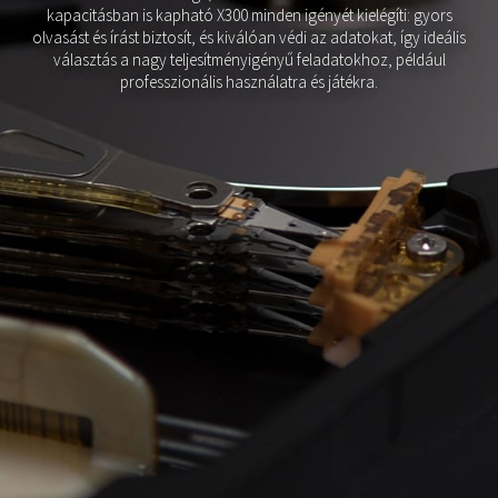
kapacitásban is kapható X300 minden igényét kielégíti: gyors
olvasást és írást biztosít, és kiválóan védi az adatokat, így ideális
választás a nagy teljesítményigényű feladatokhoz, például
professzionális használatra és játékra.