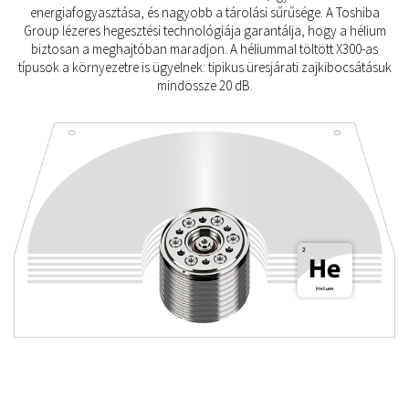
energiafogyasztása, és nagyobb a tárolási sűrűsége. A Toshiba
Group lézeres hegesztési technológiája garantálja, hogy a hélium
biztosan a meghajtóban maradjon. A héliummal töltött X300-as
típusok a környezetre is ügyelnek: tipikus üresjárati zajkibocsátásuk
mindössze 20 dB.