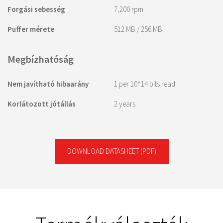
Forgási sebesség
7,200 rpm
Puffer mérete
512 MB / 256 MB
Megbízhatóság
Nem javítható hibaarány
1 per 10^14 bits read
Korlátozott jótállás
2 years
DOWNLOAD DATASHEET
(PDF)