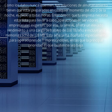
Como los datos nunca duermen, tus soluciones de almacenamiento
tienen que estar preparadas en cualquier momento del día o de la
noche, es decir, a todas horas. Entendemos que tu empresa necesita
estar lista para llevar a cabo operaciones en servidores
empresariales exigentes, por eso, la serie AL ofrece un elevado
rendimiento a una carga de trabajo de 550 TB/año e incluye una
memoria caché de 128 MB. Esta serie se ha diseñado especialmente
para operaciones de TI imprescindibles, en las que la principal
prioridad es que la latencia sea baja.