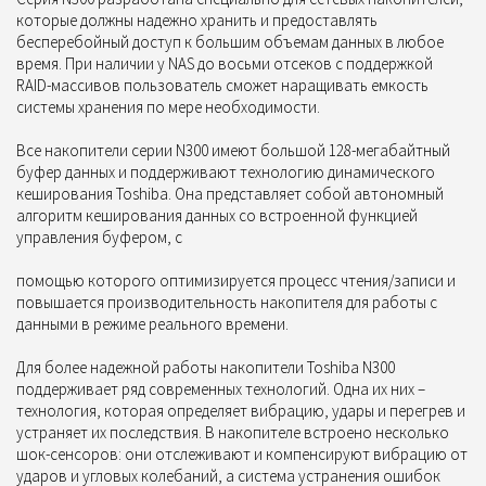
которые должны надежно хранить и предоставлять
бесперебойный доступ к большим объемам данных в любое
время. При наличии у NAS до восьми отсеков с поддержкой
RAID-массивов пользователь сможет наращивать емкость
системы хранения по мере необходимости.
Все накопители серии N300 имеют большой 128-мегабайтный
буфер данных и поддерживают технологию динамического
кеширования Toshiba. Она представляет собой автономный
алгоритм кеширования данных со встроенной функцией
управления буфером, с
помощью которого оптимизируется процесс чтения/записи и
повышается производительность накопителя для работы с
данными в режиме реального времени.
Для более надежной работы накопители Toshiba N300
поддерживает ряд современных технологий. Одна их них –
технология, которая определяет вибрацию, удары и перегрев и
устраняет их последствия. В накопителе встроено несколько
шок-сенсоров: они отслеживают и компенсируют вибрацию от
ударов и угловых колебаний, а система устранения ошибок