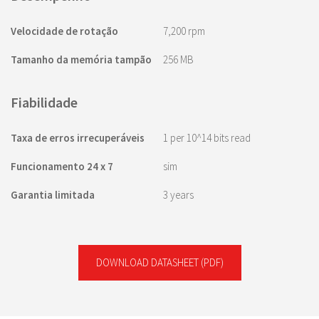
Velocidade de rotação
7,200 rpm
Tamanho da memória tampão
256 MB
Fiabilidade
Taxa de erros irrecuperáveis
1 per 10^14 bits read
Funcionamento 24 x 7
sim
Garantia limitada
3 years
DOWNLOAD DATASHEET
(PDF)