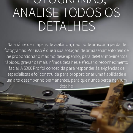
ANALISE TODOS OS
DETALHES
Na análise de imagens de vigilância, não pode arriscar a perda de
fotogramas. Por isso é que a sua solução de armazenamento tem de
lhe proporcionar o máximo desempenho, para detetar movimentos
rápidos, gravar os mais ínfimos detalhes e efetuar o reconhecimento
facial. A S300 Pro foi concebida para responder às exigências de
especialistas e foi construída para proporcionar uma fiabilidade e
um alto desempenho permanentes, para que nunca perca nenhum
detalhe.