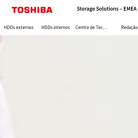
Search:
HDDs externos
HDDs internos
Centro de Tecnologia
Redação