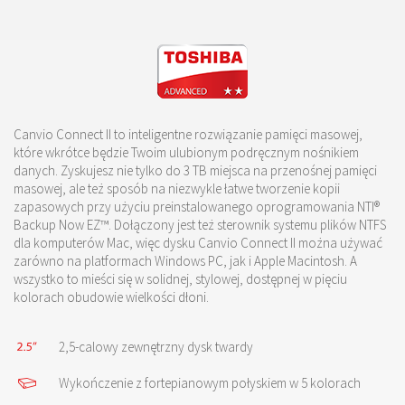
Canvio Connect II to inteligentne rozwiązanie pamięci masowej,
które wkrótce będzie Twoim ulubionym podręcznym nośnikiem
danych. Zyskujesz nie tylko do 3 TB miejsca na przenośnej pamięci
masowej, ale też sposób na niezwykle łatwe tworzenie kopii
zapasowych przy użyciu preinstalowanego oprogramowania NTI®
Backup Now EZ™. Dołączony jest też sterownik systemu plików NTFS
dla komputerów Mac, więc dysku Canvio Connect II można używać
zarówno na platformach Windows PC, jak i Apple Macintosh. A
wszystko to mieści się w solidnej, stylowej, dostępnej w pięciu
kolorach obudowie wielkości dłoni.
2,5-calowy zewnętrzny dysk twardy
Wykończenie z fortepianowym połyskiem w 5 kolorach