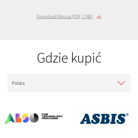
HDTC810ER3AA
1 TB
Czerwony
HDTC805EK3AA
500 GB
Czarny
Download Manual (PDF, 2 MB)
HDTC805EW3AA
500 GB
Biały
HDTC805EC3AA
500 GB
Matowe Złoto
HDTC805ER3AA
500 GB
Czerwony
HDTC805EL3AA
500 GB
Niebieski
Gdzie kupić
Polska