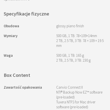
Specyfikacje fizyczne
Obudowa
glossy piano finish
Wymiary
500 GB, 1 TB: 78×109×14mm
2 TB, 2.5 TB, 3 TB: 78 × 109 × 19.5
mm
Waga
500 GB, 1 TB: 165 g
2 TB, 2.5 TB, 3 TB: 230 g
Box Content
Zawartość opakowania
Canvio Connect II
NTI® Backup Now EZ™ software
(pre-loaded)
Tuxera NTFS for Mac driver
software (pre-loaded)