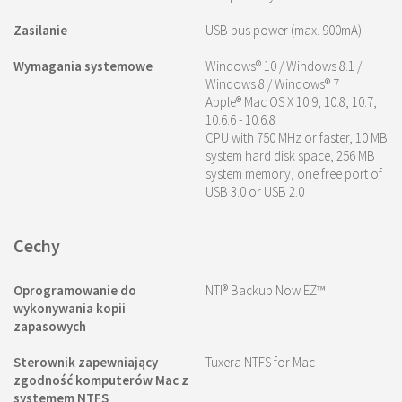
Zasilanie
USB bus power (max. 900mA)
Wymagania systemowe
Windows® 10 / Windows 8.1 /
Windows 8 / Windows® 7
Apple® Mac OS X 10.9, 10.8, 10.7,
10.6.6 - 10.6.8
CPU with 750 MHz or faster, 10 MB
system hard disk space, 256 MB
system memory, one free port of
USB 3.0 or USB 2.0
Cechy
Oprogramowanie do
NTI® Backup Now EZ™
wykonywania kopii
zapasowych
Sterownik zapewniający
Tuxera NTFS for Mac
zgodność komputerów Mac z
systemem NTFS