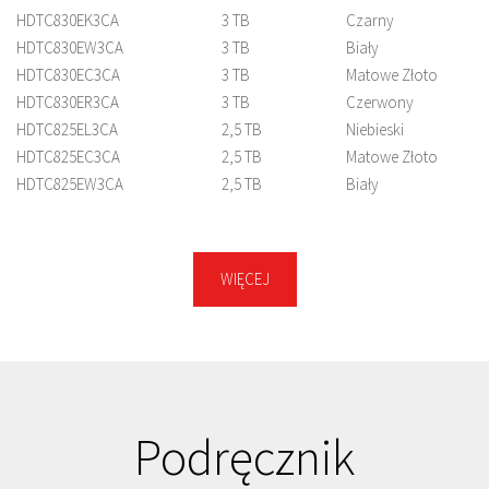
HDTC830EK3CA
3 TB
Czarny
HDTC830EW3CA
3 TB
Biały
HDTC830EC3CA
3 TB
Matowe Złoto
HDTC830ER3CA
3 TB
Czerwony
HDTC825EL3CA
2,5 TB
Niebieski
HDTC825EC3CA
2,5 TB
Matowe Złoto
HDTC825EW3CA
2,5 TB
Biały
HDTC825EK3CA
2,5 TB
Czarny
HDTC825ER3CA
2,5 TB
Czerwony
HDTC820EL3CA
2 TB
Niebieski
WIĘCEJ
HDTC820EK3CA
2 TB
Czarny
HDTC820EW3CA
2 TB
Biały
HDTC820ER3CA
2 TB
Czerwony
HDTC820EC3CA
2 TB
Matowe Złoto
HDTC810EW3AA
1 TB
Biały
HDTC810EL3AA
1 TB
Niebieski
Podręcznik
HDTC810EK3AA
1 TB
Czarny
HDTC810EC3AA
1 TB
Matowe Złoto