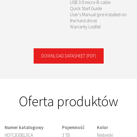
USB 3.0 micro-B cable
Quick Start Guide
User's Manual (pre-installed on
the hard drive)
Warranty Leaflet
DOWNLOAD DATASHEET
(PDF)
Oferta produktów
Numer katalogowy
Pojemność
Kolor
HDTC830EL3CA
3 TB
Niebieski