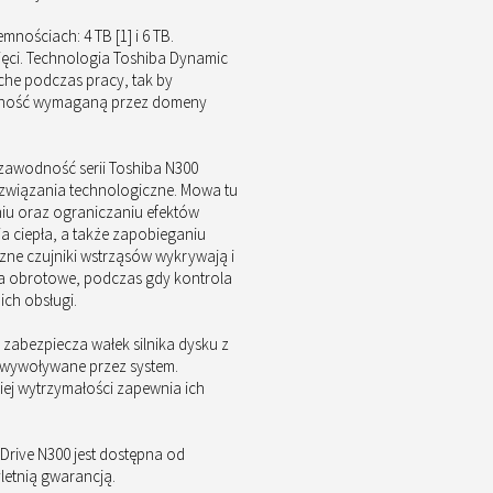
mnościach: 4 TB [1] i 6 TB.
ęci. Technologia Toshiba Dynamic
che podczas pracy, tak by
jność wymaganą przez domeny
zawodność serii Toshiba N300
związania technologiczne. Mowa tu
u oraz ograniczaniu efektów
ia ciepła, a także zapobieganiu
zne czujniki wstrząsów wykrywają i
a obrotowe, podczas gdy kontrola
ich obsługi.
 zabezpiecza wałek silnika dysku z
 wywoływane przez system.
ej wytrzymałości zapewnia ich
d Drive N300 jest dostępna od
zyletnią gwarancją.