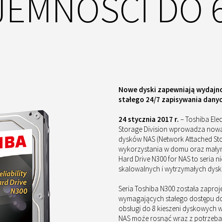
JEMNOŚCI DO 6
Nowe dyski zapewniają wydajno
stałego 24/7 zapisywania dany
24 stycznia 2017 r.
– Toshiba Elec
Storage Division wprowadza nową
dysków NAS (Network Attached St
wykorzystania w domu oraz małym b
Hard Drive N300 for NAS to seria
skalowalnych i wytrzymałych dys
Seria Toshiba N300 została zapr
wymagających stałego dostępu do
obsługi do 8 kieszeni dyskowych 
NAS może rosnąć wraz z potrzeba