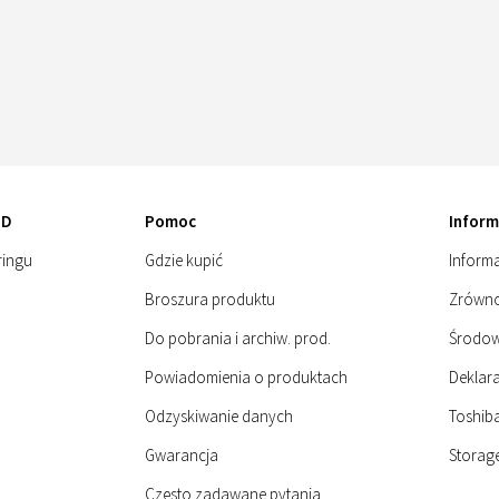
DD
Pomoc
Inform
ringu
Gdzie kupić
Informa
Broszura produktu
Zrówn
Do pobrania i archiw. prod.
Środow
Powiadomienia o produktach
Deklara
Odzyskiwanie danych
Toshib
Gwarancja
Storage
Często zadawane pytania