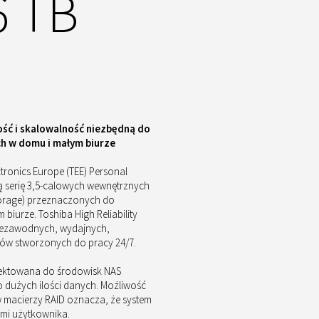
 TB
ść i skalowalność niezbędną do
ch w domu i małym biurze
tronics Europe (TEE) Personal
 serię 3,5-calowych wewnętrznych
orage) przeznaczonych do
iurze. Toshiba High Reliability
 niezawodnych, wydajnych,
ków stworzonych do pracy 24/7.
ojektowana do środowisk NAS
 dużych ilości danych. Możliwość
w macierzy RAID oznacza, że system
mi użytkownika.