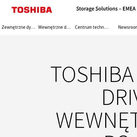
Search:
Zewnętrzne dyski HDD
Wewnętrzne dyski HDD
Centrum techniczne
Newsroo
TOSHIBA 
DRI
WEWNĘT