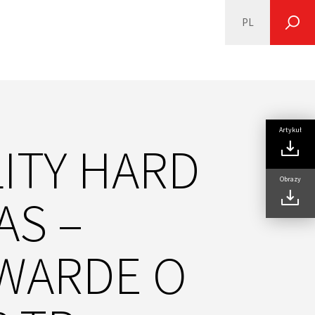
PL
SEARCH
Artykuł
LITY HARD
Obrazy
AS –
WARDE O