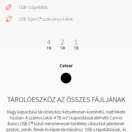
USB-s tápellátás
USB Type-C® szabványú kábel
4
2
1
TB
TB
TB
Colour
TÁROLÓESZKÖZ AZ ÖSSZES FÁJLJÁNAK
Nagy kapacitású tárolóeszköz kényelmesen kisméretű, matt fekete
házban. A számos (akár 4 TB-os*) kapacitással elérhető Canvio
Basics USB-C® külső merevlemezek tökéletes választást jelentenek
adatok, zenék, filmek és képek tárolásához. USB-s tápellátásúak, és