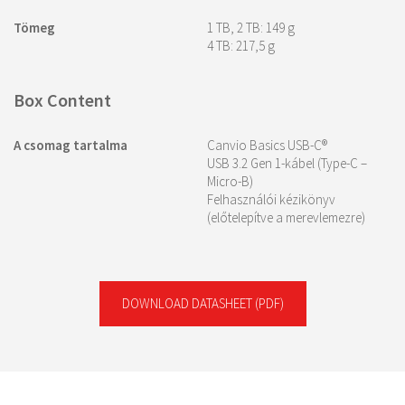
Tömeg
1 TB, 2 TB: 149 g
4 TB: 217,5 g
Box Content
A csomag tartalma
Canvio Basics USB-C®
USB 3.2 Gen 1-kábel (Type-C –
Micro-B)
Felhasználói kézikönyv
(előtelepítve a merevlemezre)
DOWNLOAD DATASHEET
(PDF)