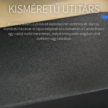
KISMÉRETŰ ÚTITÁRS
A Canvio Basics a jól bevált klasszikus tervezést követi. Karcsú,
kisméretű házának és lapos tetejének köszönhetően a Canvio Basics
egy valódi mobil merevlemez, melyet könnyedén magával vihet
zsebben vagy táskában.