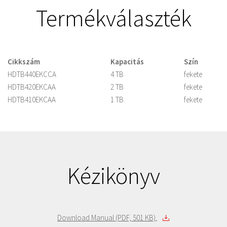
Termékválaszték
Cikkszám
Kapacitás
Szín
HDTB440EKCCA
4 TB
fekete
HDTB420EKCAA
2 TB
fekete
HDTB410EKCAA
1 TB
fekete
Kézikönyv
Download Manual (PDF, 501 KB)