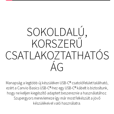
SOKOLDALÚ,
KORSZERŰ
CSATLAKOZTATHATÓS
ÁG
Manapság a legtöbb új készüléken USB-C® csatolófelület található,
ezért a Canvio Basics USB-C®-hez egy USB-C® kábelt is biztosítunk,
hogy ne kelljen kiegészítő adaptert beszereznie a használatához.
Szupergyors merevlemeze így már most felkészült a jövő
készülékeivel való használatra.