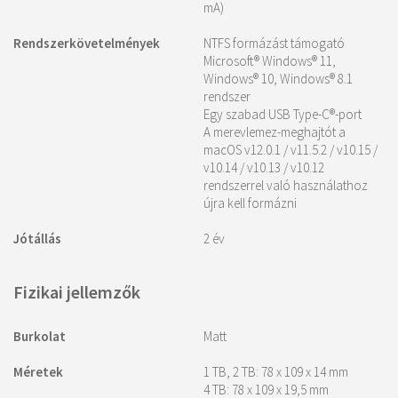
mA)
Rendszerkövetelmények
NTFS formázást támogató
Microsoft® Windows® 11,
Windows® 10, Windows® 8.1
rendszer
Egy szabad USB Type-C®-port
A merevlemez-meghajtót a
macOS v12.0.1 / v11.5.2 / v10.15 /
v10.14 / v10.13 / v10.12
rendszerrel való használathoz
újra kell formázni
Jótállás
2 év
Fizikai jellemzők
Burkolat
Matt
Méretek
1 TB, 2 TB: 78 x 109 x 14 mm
4 TB: 78 x 109 x 19,5 mm