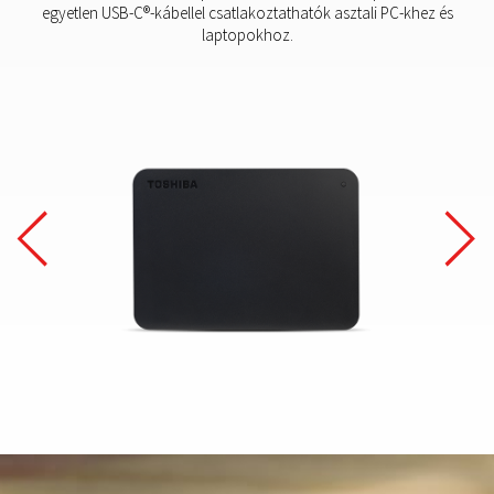
egyetlen USB-C®-kábellel csatlakoztathatók asztali PC-khez és
laptopokhoz.