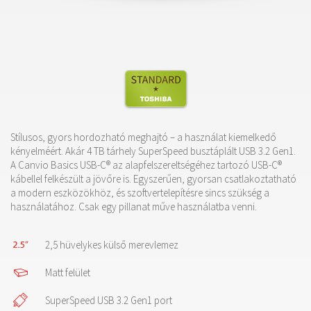
Stílusos, gyors hordozható meghajtó – a használat kiemelkedő
kényelméért. Akár 4 TB tárhely SuperSpeed busztáplált USB 3.2 Gen1.
A Canvio Basics USB-C® az alapfelszereltségéhez tartozó USB-C®
kábellel felkészült a jövőre is. Egyszerűen, gyorsan csatlakoztatható
a modern eszközökhöz, és szoftvertelepítésre sincs szükség a
használatához. Csak egy pillanat műve használatba venni.
2,5 hüvelykes külső merevlemez
Matt felület
SuperSpeed USB 3.2 Gen1 port