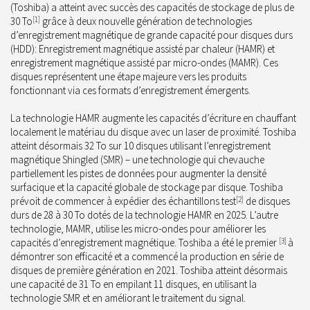
(Toshiba) a atteint avec succès des capacités de stockage de plus de
30 To
[1]
grâce à deux nouvelle génération de technologies
d’enregistrement magnétique de grande capacité pour disques durs
(HDD): Enregistrement magnétique assisté par chaleur (HAMR) et
enregistrement magnétique assisté par micro-ondes (MAMR). Ces
disques représentent une étape majeure vers les produits
fonctionnant via ces formats d’enregistrement émergents.
La technologie HAMR augmente les capacités d’écriture en chauffant
localement le matériau du disque avec un laser de proximité. Toshiba
atteint désormais 32 To sur 10 disques utilisant l’enregistrement
magnétique Shingled (SMR) – une technologie qui chevauche
partiellement les pistes de données pour augmenter la densité
surfacique et la capacité globale de stockage par disque. Toshiba
prévoit de commencer à expédier des échantillons test
[2]
de disques
durs de 28 à 30 To dotés de la technologie HAMR en 2025. L’autre
technologie, MAMR, utilise les micro-ondes pour améliorer les
capacités d’enregistrement magnétique. Toshiba a été le premier
[3]
à
démontrer son efficacité et a commencé la production en série de
disques de première génération en 2021. Toshiba atteint désormais
une capacité de 31 To en empilant 11 disques, en utilisant la
technologie SMR et en améliorant le traitement du signal.