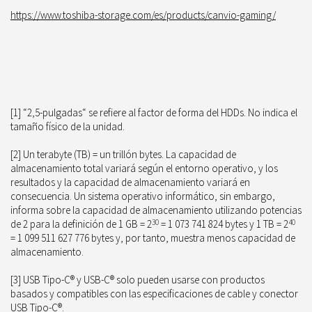
https://www.toshiba-storage.com/es/products/canvio-gaming/
[1] “2,5-pulgadas“ se refiere al factor de forma del HDDs. No indica el
tamaño físico de la unidad.
[2] Un terabyte (TB) = un trillón bytes. La capacidad de
almacenamiento total variará según el entorno operativo, y los
resultados y la capacidad de almacenamiento variará en
consecuencia. Un sistema operativo informático, sin embargo,
informa sobre la capacidad de almacenamiento utilizando potencias
de 2 para la definición de 1 GB = 2
30
= 1 073 741 824 bytes y 1 TB = 2
40
= 1 099 511 627 776 bytes y, por tanto, muestra menos capacidad de
almacenamiento.
[3] USB Tipo-C® y USB-C® solo pueden usarse con productos
basados y compatibles con las especificaciones de cable y conector
USB Tipo-C®.