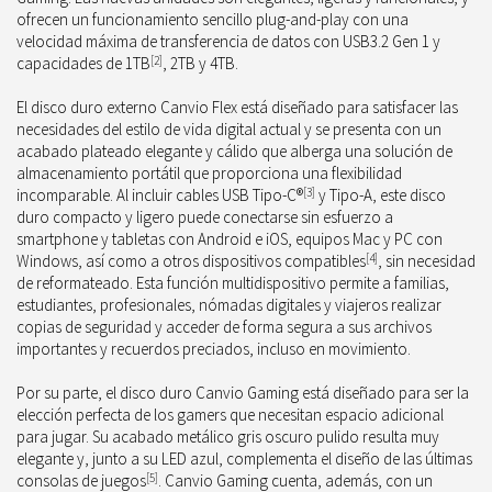
ofrecen un funcionamiento sencillo
plug-and-play
con una
velocidad máxima de transferencia de datos con USB3.2 Gen 1 y
capacidades de 1TB
[
2
]
, 2TB y 4TB.
El disco duro externo Canvio Flex está diseñado para satisfacer las
necesidades del estilo de vida digital actual y se presenta con un
acabado plateado elegante y cálido que alberga una solución de
almacenamiento portátil que proporciona una flexibilidad
incomparable. Al incluir cables USB Tipo-C®
[
3
]
y Tipo-A, este disco
duro compacto y ligero puede conectarse sin esfuerzo a
smartphone y tabletas con Android e iOS, equipos Mac y PC con
Windows, así como a otros dispositivos compatibles
[4]
, sin necesidad
de reformateado. Esta función multidispositivo permite a familias,
estudiantes, profesionales, nómadas digitales y viajeros realizar
copias de seguridad y acceder de forma segura a sus archivos
importantes y recuerdos preciados, incluso en movimiento.
Por su parte, el disco duro Canvio Gaming está diseñado para ser la
elección perfecta de los gamers que necesitan espacio adicional
para jugar. Su acabado metálico gris oscuro pulido resulta muy
elegante y, junto a su LED azul, complementa el diseño de las últimas
consolas de juegos
[
5
]
. Canvio Gaming cuenta, además, con un