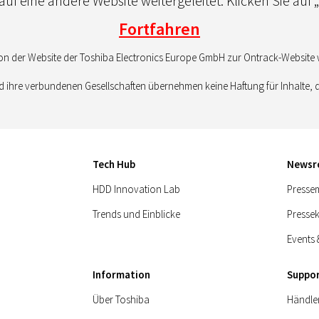
uf eine andere Website weitergeleitet. Klicken Sie auf 
Fortfahren
on der Website der Toshiba Electronics Europe GmbH zur Ontrack-Website we
 ihre verbundenen Gesellschaften übernehmen keine Haftung für Inhalte, 
Tech Hub
News
HDD Innovation Lab
Pressem
Trends und Einblicke
Presse
Events 
Information
Suppo
Über Toshiba
Händle