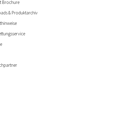
t Brochure
ads & Produktarchiv
thinweise
ettungsservice
ie
chpartner