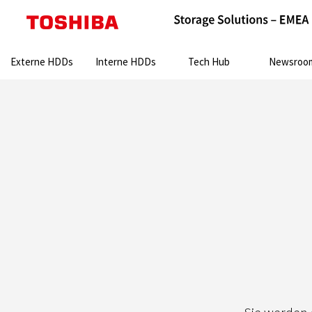
Search:
Externe HDDs
Interne HDDs
Tech Hub
Newsroo